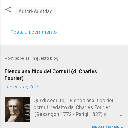
Autori-Austriaci
Posta un commento
C
o
m
Post popolari in questo blog
m
e
Elenco analitico dei Cornuti (di Charles
n
Fourier)
t
-
giugno 17, 2019
i
Qui di seguito, l' Elenco analitico dei
cornuti redatto da Charles Fourier
(Besançon 1772 - Parigi 1837) e
pubblicato postumo nel 1856. Su
READ MORE »
Aforismario trovi anche una raccolta di