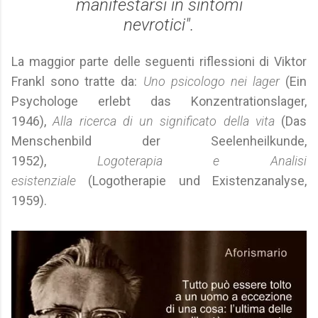
manifestarsi in sintomi
nevrotici".
La maggior parte delle seguenti riflessioni di Viktor
Frankl sono tratte da:
Uno psicologo nei lager
(Ein
Psychologe erlebt das Konzentrationslager,
1946),
Alla ricerca di un significato della vita
(Das
Menschenbild der Seelenheilkunde,
1952),
Logoterapia e Analisi
esistenziale
(Logotherapie und Existenzanalyse,
1959).