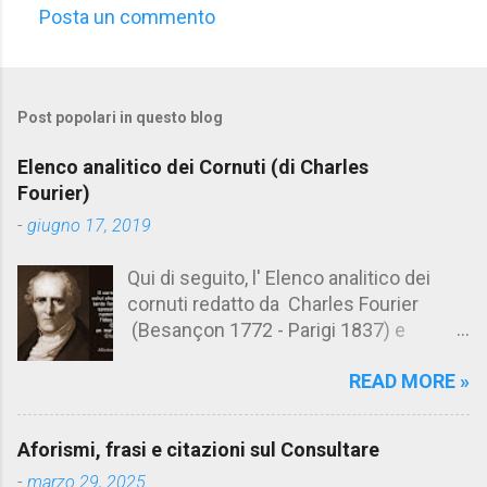
Posta un commento
C
o
m
Post popolari in questo blog
m
e
Elenco analitico dei Cornuti (di Charles
n
Fourier)
t
-
giugno 17, 2019
i
Qui di seguito, l' Elenco analitico dei
cornuti redatto da Charles Fourier
(Besançon 1772 - Parigi 1837) e
pubblicato postumo nel 1856. Su
READ MORE »
Aforismario trovi anche una raccolta di
citazioni tratte dalle opere di Charles
Fourier. [Il link è in fondo alla pagina]. Il
Aforismi, frasi e citazioni sul Consultare
cornuto pretenzioso: colui che ritiene
-
marzo 29, 2025
sua moglie tanto fortunata, per averlo