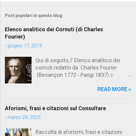
o
m
Post popolari in questo blog
m
e
Elenco analitico dei Cornuti (di Charles
n
Fourier)
t
-
giugno 17, 2019
i
Qui di seguito, l' Elenco analitico dei
cornuti redatto da Charles Fourier
(Besançon 1772 - Parigi 1837) e
pubblicato postumo nel 1856. Su
READ MORE »
Aforismario trovi anche una raccolta di
citazioni tratte dalle opere di Charles
Fourier. [Il link è in fondo alla pagina]. Il
Aforismi, frasi e citazioni sul Consultare
cornuto pretenzioso: colui che ritiene
-
marzo 29, 2025
sua moglie tanto fortunata, per averlo
sposato, da non poter nemmeno
Raccolta di aforismi, frasi e citazioni
ammettere l'idea del tradimento. Ciò lo