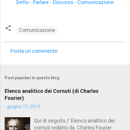
Detto
-
Parlare
-
Discorso
-
Comunicazione
Comunicazione
Posta un commento
C
o
m
Post popolari in questo blog
m
e
Elenco analitico dei Cornuti (di Charles
n
Fourier)
t
-
giugno 17, 2019
i
Qui di seguito, l' Elenco analitico dei
cornuti redatto da Charles Fourier