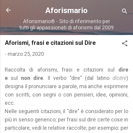
Passa ai contenuti principali
Aforismario
Aforismario® - Sito di riferimento per
tutti gli appassionati di aforismi dal 2009
Aforismi, frasi e citazioni sul Dire
-
marzo 25, 2020
Raccolta di aforismi, frasi e citazioni sul
dire
e
sul
non dire
. Il verbo "dire" (dal latino
dīcĕre
)
designa il pronunciare a parole, ma anche esprimere
con scritti, con segni o con pensieri, idee, opinioni,
ecc.
Nelle seguenti citazioni, il "dire" è considerato per lo
più in senso generico; per frasi sul dire certe cose in
particolare, vedi le relative raccolte; per esempio: per