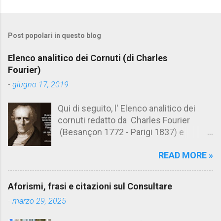
o
m
Post popolari in questo blog
m
e
Elenco analitico dei Cornuti (di Charles
n
Fourier)
t
-
giugno 17, 2019
i
Qui di seguito, l' Elenco analitico dei
cornuti redatto da Charles Fourier
(Besançon 1772 - Parigi 1837) e
pubblicato postumo nel 1856. Su
READ MORE »
Aforismario trovi anche una raccolta di
citazioni tratte dalle opere di Charles
Fourier. [Il link è in fondo alla pagina]. Il
Aforismi, frasi e citazioni sul Consultare
cornuto pretenzioso: colui che ritiene
-
marzo 29, 2025
sua moglie tanto fortunata, per averlo
sposato, da non poter nemmeno