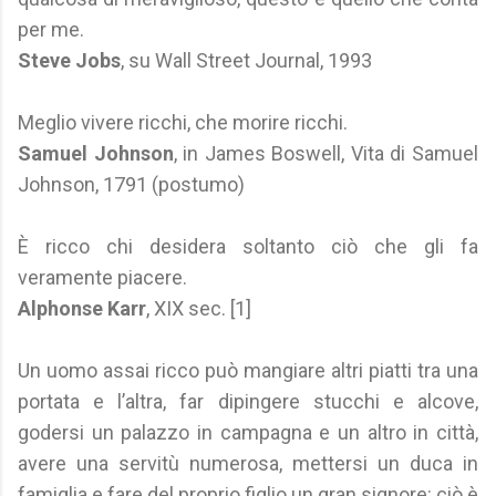
per me.
Steve Jobs
, su Wall Street Journal, 1993
Meglio vivere ricchi, che morire ricchi.
Samuel Johnson
, in James Boswell, Vita di Samuel
Johnson, 1791 (postumo)
È ricco chi desidera soltanto ciò che gli fa
veramente piacere.
Alphonse Karr
, XIX sec. [1]
Un uomo assai ricco può mangiare altri piatti tra una
portata e l’altra, far dipingere stucchi e alcove,
godersi un palazzo in campagna e un altro in città,
avere una servitù numerosa, mettersi un duca in
famiglia e fare del proprio figlio un gran signore: ciò è