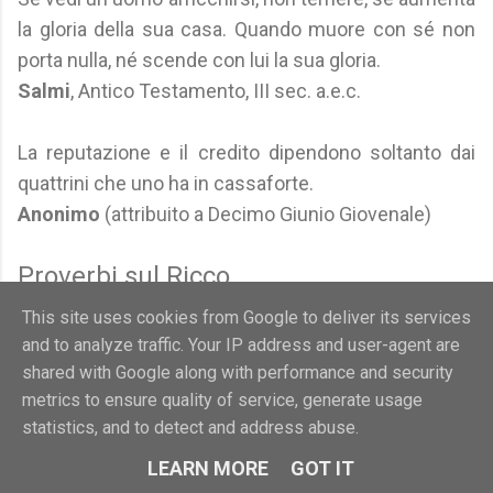
la gloria della sua casa. Quando muore con sé non
porta nulla, né scende con lui la sua gloria.
Salmi
, Antico Testamento, III sec. a.e.c.
La reputazione e il credito dipendono soltanto dai
quattrini che uno ha in cassaforte.
Anonimo
(attribuito a Decimo Giunio Giovenale)
Proverbi sul Ricco
This site uses cookies from Google to deliver its services
Chi è ricco ha ciò che vuole.
and to analyze traffic. Your IP address and user-agent are
Chi ha la sanità, è ricco e non lo sa.
shared with Google along with performance and security
Coll'uomo ricco si risale fino all'arca di Noè.
metrics to ensure quality of service, generate usage
Dei ricchi siamo tutti un po' parenti.
statistics, and to detect and address abuse.
I ricchi hanno il paradiso in questo mondo, e
LEARN MORE
GOT IT
nell'altro se lo vogliono.