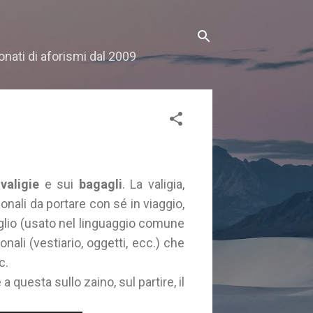
onati di aforismi dal 2009
e
valigie
e sui
bagagli
. La valigia,
rsonali da portare con sé in viaggio,
aglio (usato nel linguaggio comune
ali (vestiario, oggetti, ecc.) che
c.
a questa sullo zaino, sul partire, il