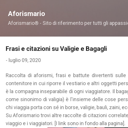
Passa ai contenuti principali
Aforismario
Aforismario® - Sito di riferimento per tutti gli appassi
Frasi e citazioni su Valigie e Bagagli
-
luglio 09, 2020
Raccolta di aforismi, frasi e battute divertenti sull
contenitore in cui riporre il vestiario e altri oggetti pe
è la compagna inseparabile di ogni viaggiatore. Il bag
come sinonimo di valigia) è l'insieme delle cose person
chi viaggia porta con sé in borse, valigie, bauli, zaini, ec
Su Aforismario trovi altre raccolte di citazioni correlate 
viaggio e i viaggiatori. [I link sono in fondo alla pagina].