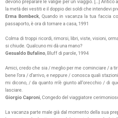
devono preparare le valigie per un viaggio. [...] Antico
la metà dei vestiti e il doppio dei soldi che intendevi p
Erma Bombeck
, Quando in vacanza la tua faccia co
passaporto, è ora di tornare a casa, 1991
Colma di troppi ricordi, rimorsi, libri, viste, visioni, or
si chiude. Qualcuno mi dà una mano?
Gesualdo Bufalino
, Bluff di parole, 1994
Amici, credo che sia / meglio per me cominciare / a tira
bene l’ora / d’arrivo, e neppure / conosca quali stazion
mi dicono, / da quanto m’è giunto all'orecchio / di que
lasciare.
Giorgio Caproni
, Congedo del viaggiatore cerimonios
La vacanza parte male già dal momento della sua pre