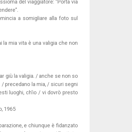
 assioma del viaggiatore: “Porta via
rendere”.
mincia a somigliare alla foto sul
mai la mia vita è una valigia che non
r giù la valigia. / anche se non so
i / precedano la mia, / sicuri segni
sti luoghi, ch’io / vi dovrò presto
o, 1965
parazione, e chiunque è fidanzato