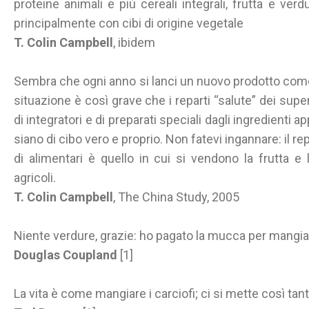
proteine animali e più cereali integrali, frutta e verdu
principalmente con cibi di origine vegetale
T. Colin Campbell
, ibidem
Sembra che ogni anno si lanci un nuovo prodotto come 
situazione è così grave che i reparti “salute” dei supe
di integratori e di preparati speciali dagli ingredienti
siano di cibo vero e proprio. Non fatevi ingannare: il r
di alimentari è quello in cui si vendono la frutta e l
agricoli.
T. Colin Campbell
, The China Study, 2005
Niente verdure, grazie: ho pagato la mucca per mangiar
Douglas Coupland
[1]
La vita è come mangiare i carciofi; ci si mette così tan