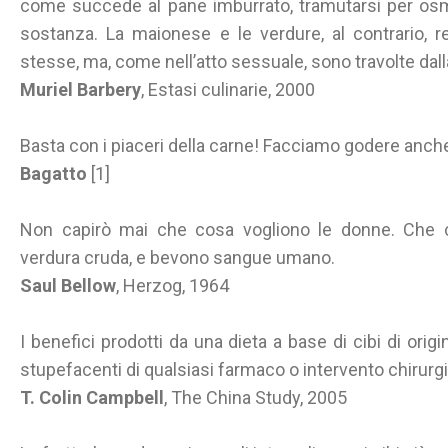
come succede al pane imburrato, tramutarsi per osm
sostanza. La maionese e le verdure, al contrario, 
stesse, ma, come nell’atto sessuale, sono travolte dall
Muriel Barbery
, Estasi culinarie, 2000
Basta con i piaceri della carne! Facciamo godere anche
Bagatto
[1]
Non capirò mai che cosa vogliono le donne. Che c
verdura cruda, e bevono sangue umano.
Saul Bellow
, Herzog, 1964
I benefici prodotti da una dieta a base di cibi di orig
stupefacenti di qualsiasi farmaco o intervento chirurgi
T. Colin Campbell
, The China Study, 2005