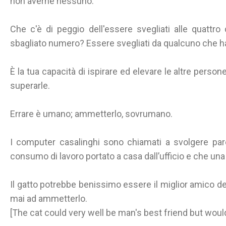
non averne nessuno.
Che c'è di peggio dell'essere svegliati alle quattr
sbagliato numero? Essere svegliati da qualcuno che ha
È la tua capacità di ispirare ed elevare le altre person
superarle.
Errare è umano; ammetterlo, sovrumano.
I computer casalinghi sono chiamati a svolgere pare
consumo di lavoro portato a casa dall’ufficio e che una
Il gatto potrebbe benissimo essere il miglior amico 
mai ad ammetterlo.
[The cat could very well be man's best friend but would