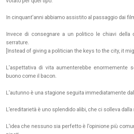
votato per quel tipo.
In cinquant'anni abbiamo assistito al passaggio dai film m
Invece di consegnare a un politico le chiavi della 
serrature.
[Instead of giving a politician the keys to the city, it m
L'aspettativa di vita aumenterebbe enormemente s
buono come il bacon.
L'autunno è una stagione seguita immediatamente dall
L'ereditarietà è uno splendido alibi, che ci solleva dalla 
L'idea che nessuno sia perfetto è l'opinione più co