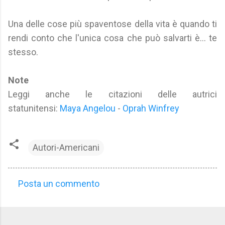
Una delle cose più spaventose della vita è quando ti
rendi conto che l'unica cosa che può salvarti è... te
stesso.
Note
Leggi anche le citazioni delle autrici
statunitensi:
Maya Angelou
-
Oprah Winfrey
Autori-Americani
Posta un commento
C
o
m