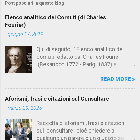
Post popolari in questo blog
m
e
Elenco analitico dei Cornuti (di Charles
n
Fourier)
t
-
giugno 17, 2019
i
Qui di seguito, l' Elenco analitico dei
cornuti redatto da Charles Fourier
(Besançon 1772 - Parigi 1837) e
pubblicato postumo nel 1856. Su
READ MORE »
Aforismario trovi anche una raccolta di
citazioni tratte dalle opere di Charles
Fourier. [Il link è in fondo alla pagina]. Il
Aforismi, frasi e citazioni sul Consultare
cornuto pretenzioso: colui che ritiene
-
marzo 29, 2025
sua moglie tanto fortunata, per averlo
sposato, da non poter nemmeno
Raccolta di aforismi, frasi e citazioni
ammettere l'idea del tradimento. Ciò lo
sul consultare , cioè chiedere a
rende un marito assai comodo.
qualcuno un parere o un giudizio su
(Charles Fourier) Elenco analitico dei