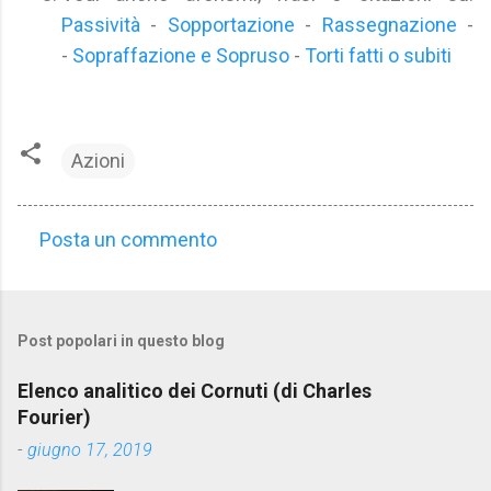
Passività
-
Sopportazione
-
Rassegnazione
-
-
Sopraffazione e Sopruso
-
Torti fatti o subiti
Azioni
Posta un commento
C
o
m
Post popolari in questo blog
m
e
Elenco analitico dei Cornuti (di Charles
n
Fourier)
t
-
giugno 17, 2019
i