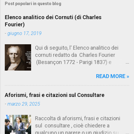
Post popolari in questo blog
m
e
Elenco analitico dei Cornuti (di Charles
n
Fourier)
t
-
giugno 17, 2019
i
Qui di seguito, l' Elenco analitico dei
cornuti redatto da Charles Fourier
(Besançon 1772 - Parigi 1837) e
pubblicato postumo nel 1856. Su
READ MORE »
Aforismario trovi anche una raccolta di
citazioni tratte dalle opere di Charles
Fourier. [Il link è in fondo alla pagina]. Il
Aforismi, frasi e citazioni sul Consultare
cornuto pretenzioso: colui che ritiene
-
marzo 29, 2025
sua moglie tanto fortunata, per averlo
sposato, da non poter nemmeno
Raccolta di aforismi, frasi e citazioni
ammettere l'idea del tradimento. Ciò lo
sul consultare , cioè chiedere a
rende un marito assai comodo.
qualcuno un parere o un giudizio su
(Charles Fourier) Elenco analitico dei