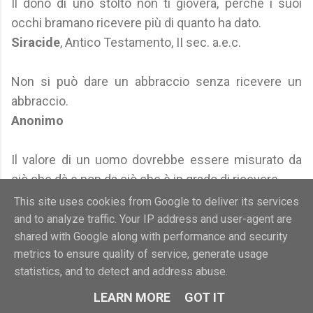
Il dono di uno stolto non ti gioverà, perché i suoi
occhi bramano ricevere più di quanto ha dato.
Siracide
, Antico Testamento, II sec. a.e.c.
Non si può dare un abbraccio senza ricevere un
abbraccio.
Anonimo
Il valore di un uomo dovrebbe essere misurato da
ciò che dà e non da ciò che è in grado di ricevere.
[The value of a man should be seen in what he gives
This site uses cookies from Google to deliver its services
and not in what he is able to receive].
and to analyze traffic. Your IP address and user-agent are
shared with Google along with performance and security
Anonimo
(attribuito ad Albert Einstein)
metrics to ensure quality of service, generate usage
statistics, and to detect and address abuse.
Tutta la vita di una donna non è che una storia
d'amore, e il suo valore non sta in ciò che può
LEARN MORE
GOT IT