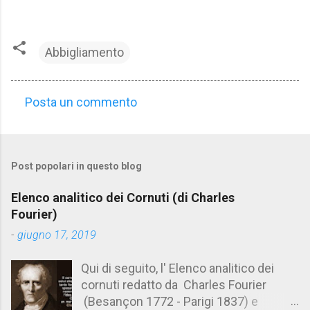
Abbigliamento
Posta un commento
C
o
m
Post popolari in questo blog
m
e
Elenco analitico dei Cornuti (di Charles
n
Fourier)
t
-
giugno 17, 2019
i
Qui di seguito, l' Elenco analitico dei
cornuti redatto da Charles Fourier
(Besançon 1772 - Parigi 1837) e