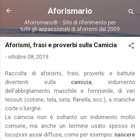
Passa ai contenuti principali
Aforismario
Aforismario® - Sito di riferimento per
tutti gli appassionati di aforismi dal 2009
Aforismi, frasi e proverbi sulla Camicia
-
ottobre 08, 2019
Raccolta di aforismi, frasi, proverbi e battute
divertenti sulla
camicia
, indumento
dell'abbigliamento maschile e femminile, di vari
tessuti (cotone, tela, seta, flanella, ecc.), a maniche
corte o lunghe.
La camicia non è soltanto un indumento molto
comune, ma anche un termine usato spesso in
locuzioni assai diffuse, come per esempio:
nascere