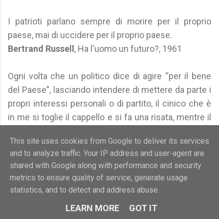
I patrioti parlano sempre di morire per il proprio
paese, mai di uccidere per il proprio paese.
Bertrand Russell
, Ha l'uomo un futuro?, 1961
Ogni volta che un politico dice di agire “per il bene
del Paese”, lasciando intendere di mettere da parte i
propri interessi personali o di partito, il cinico che è
in me si toglie il cappello e si fa una risata, mentre il
Paese affonda di un altro millimetro nelle sabbie
This site uses cookies from Google to deliver its services
mobili dell'ipocrisia.
and to analyze traffic. Your IP address and user-agent are
Giovanni Soriano
, L'inconveniente umano, 2022
shared with Google along with performance and security
metrics to ensure quality of service, generate usage
Non chiederti cosa il tuo Paese possa fare per te –
statistics, and to detect and address abuse.
sarebbe tempo sprecato – ma cosa tu puoi fare per
LEARN MORE
GOT IT
te stesso.