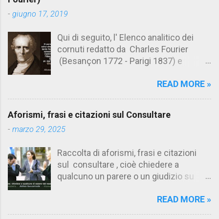
t
-
giugno 17, 2019
i
Qui di seguito, l' Elenco analitico dei
cornuti redatto da Charles Fourier
(Besançon 1772 - Parigi 1837) e
pubblicato postumo nel 1856. Su
READ MORE »
Aforismario trovi anche una raccolta di
citazioni tratte dalle opere di Charles
Fourier. [Il link è in fondo alla pagina]. Il
Aforismi, frasi e citazioni sul Consultare
cornuto pretenzioso: colui che ritiene
-
marzo 29, 2025
sua moglie tanto fortunata, per averlo
sposato, da non poter nemmeno
Raccolta di aforismi, frasi e citazioni
ammettere l'idea del tradimento. Ciò lo
sul consultare , cioè chiedere a
rende un marito assai comodo.
qualcuno un parere o un giudizio su
(Charles Fourier) Elenco analitico dei
determinate questioni. Alcune citazioni
cornuti Tableau analytique du cocuage,
READ MORE »
fanno riferimento anche alla
ca. 1808 (postumo 1856) Traduzione
consultazione di testi. Su Aforismario
italiana da Il Borghese - Volume 29,