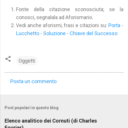
Fonte della citazione sconosciuta; se la
conosci, segnalala ad Aforismario.
Vedi anche aforismi, frasi e citazioni su:
Porta
-
Lucchetto
-
Soluzione
-
Chiave del Successo
Oggetti
Posta un commento
C
o
m
Post popolari in questo blog
m
e
Elenco analitico dei Cornuti (di Charles
n
Fourier)