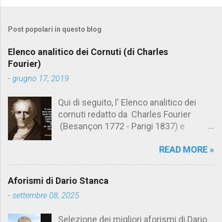
o
m
Post popolari in questo blog
m
e
Elenco analitico dei Cornuti (di Charles
n
Fourier)
t
-
giugno 17, 2019
i
Qui di seguito, l' Elenco analitico dei
cornuti redatto da Charles Fourier
(Besançon 1772 - Parigi 1837) e
pubblicato postumo nel 1856. Su
READ MORE »
Aforismario trovi anche una raccolta di
citazioni tratte dalle opere di Charles
Fourier. [Il link è in fondo alla pagina]. Il
Aforismi di Dario Stanca
cornuto pretenzioso: colui che ritiene
-
settembre 08, 2025
sua moglie tanto fortunata, per averlo
sposato, da non poter nemmeno
Selezione dei migliori aforismi di Dario
ammettere l'idea del tradimento. Ciò lo