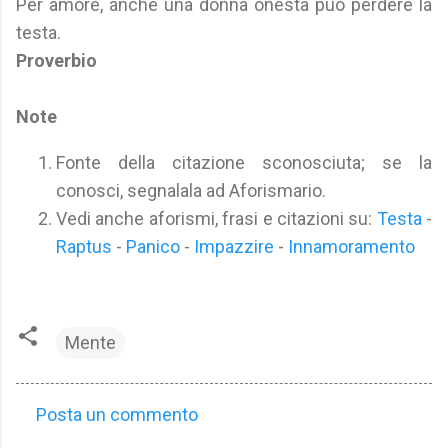
Per amore, anche una donna onesta può perdere la
testa.
Proverbio
Note
Fonte della citazione sconosciuta; se la
conosci, segnalala ad Aforismario.
Vedi anche aforismi, frasi e citazioni su:
Testa
-
Raptus
-
Panico
-
Impazzire
-
Innamoramento
Mente
Posta un commento
C