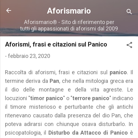
Passa ai contenuti principali
Aforismario
Aforismario® - Sito di riferimento per
tutti gli appassionati di aforismi dal 2009
Aforismi, frasi e citazioni sul Panico
-
febbraio 23, 2020
Raccolta di aforismi, frasi e citazioni sul
panico
. Il
termine deriva da
Pan
, che nella mitologia greca era
il dio delle montagne e della vita agreste. Le
locuzioni "
timor panico
" o "
terrore panico
" indicano
il timore misterioso e perturbante che gli antichi
ritenevano causato dalla presenza del dio Pan, che
poteva adirarsi con chiunque osava disturbarlo. In
psicopatologia, il
Disturbo da Attacco di Panico
è