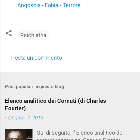
Angoscia
-
Fobia
-
Terrore
Psichiatria
Posta un commento
C
o
m
Post popolari in questo blog
m
e
Elenco analitico dei Cornuti (di Charles
n
Fourier)
t
-
giugno 17, 2019
i
Qui di seguito, l' Elenco analitico dei