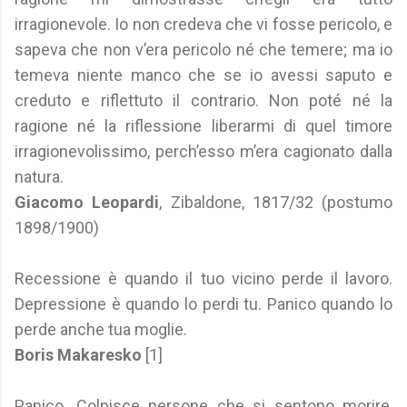
irragionevole. Io non credeva che vi fosse pericolo, e
sapeva che non v’era pericolo né che temere; ma io
temeva niente manco che se io avessi saputo e
creduto e riflettuto il contrario. Non poté né la
ragione né la riflessione liberarmi di quel timore
irragionevolissimo, perch’esso m’era cagionato dalla
natura.
Giacomo Leopardi
, Zibaldone, 1817/32 (postumo
1898/1900)
Recessione è quando il tuo vicino perde il lavoro.
Depressione è quando lo perdi tu. Panico quando lo
perde anche tua moglie.
Boris Makaresko
[1]
Panico. Colpisce persone che si sentono morire,