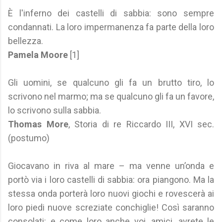
È l'inferno dei castelli di sabbia: sono sempre
condannati. La loro impermanenza fa parte della loro
bellezza.
Pamela Moore
[1]
Gli uomini, se qualcuno gli fa un brutto tiro, lo
scrivono nel marmo; ma se qualcuno gli fa un favore,
lo scrivono sulla sabbia.
Thomas More
, Storia di re Riccardo III, XVI sec.
(postumo)
Giocavano in riva al mare – ma venne un’onda e
portò via i loro castelli di sabbia: ora piangono. Ma la
stessa onda porterà loro nuovi giochi e rovescerà ai
loro piedi nuove screziate conchiglie! Così saranno
consolati: e come loro anche voi, amici, avrete le