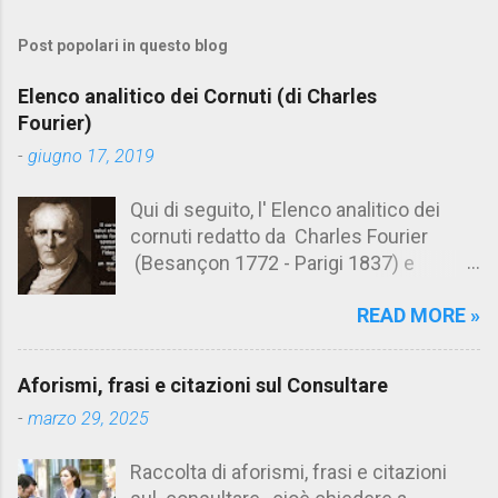
m
Post popolari in questo blog
m
e
Elenco analitico dei Cornuti (di Charles
n
Fourier)
t
-
giugno 17, 2019
i
Qui di seguito, l' Elenco analitico dei
cornuti redatto da Charles Fourier
(Besançon 1772 - Parigi 1837) e
pubblicato postumo nel 1856. Su
READ MORE »
Aforismario trovi anche una raccolta di
citazioni tratte dalle opere di Charles
Fourier. [Il link è in fondo alla pagina]. Il
Aforismi, frasi e citazioni sul Consultare
cornuto pretenzioso: colui che ritiene
-
marzo 29, 2025
sua moglie tanto fortunata, per averlo
sposato, da non poter nemmeno
Raccolta di aforismi, frasi e citazioni
ammettere l'idea del tradimento. Ciò lo