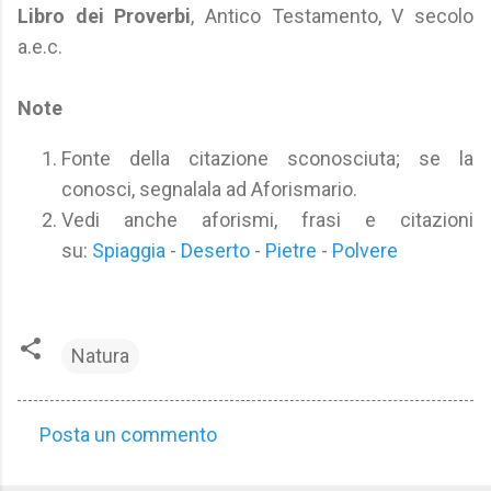
Libro dei Proverbi
, Antico Testamento, V secolo
a.e.c.
Note
Fonte della citazione sconosciuta; se la
conosci, segnalala ad Aforismario.
Vedi anche aforismi, frasi e citazioni
su:
Spiaggia
-
Deserto
-
Pietre
-
Polvere
Natura
Posta un commento
C
o