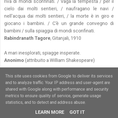
riva di mondi sconfinati. / Vaga la tempesta / per il
cielo dai molti sentieri, / naufragano le navi /
nell'acqua dai molti sentieri, / la morte è in giro e
giocano i bambini. / C’è un grande convegno di
bambini / sulla spiaggia di mondi sconfinati.
Rabindranath Tagore
, Gitanjali, 1910
A mari inesplorati, spiagge insperate.
Anonimo
(attribuito a William Shakespeare)
Come si riconosce in spiaggia un politico? Dal mal...
This site uses cookies from Google to deliver its services
costume.
and to analyze traffic. Your IP address and user-agent are
shared with Google along with performance and security
Anonimo
metrics to ensure quality of service, generate usage
statistics, and to detect and address abuse.
Sulla spiaggia un ragazzo dice a una ragazza:
"Perché non fai il bagno?". La ragazza: "Ho le mie
LEARN MORE
GOT IT