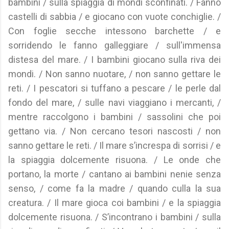
bambini / sulla spiaggia di mondi sconfinati. / Fanno
castelli di sabbia / e giocano con vuote conchiglie. /
Con foglie secche intessono barchette / e
sorridendo le fanno galleggiare / sull'immensa
distesa del mare. / I bambini giocano sulla riva dei
mondi. / Non sanno nuotare, / non sanno gettare le
reti. / I pescatori si tuffano a pescare / le perle dal
fondo del mare, / sulle navi viaggiano i mercanti, /
mentre raccolgono i bambini / sassolini che poi
gettano via. / Non cercano tesori nascosti / non
sanno gettare le reti. / Il mare s’increspa di sorrisi / e
la spiaggia dolcemente risuona. / Le onde che
portano, la morte / cantano ai bambini nenie senza
senso, / come fa la madre / quando culla la sua
creatura. / Il mare gioca coi bambini / e la spiaggia
dolcemente risuona. / S’incontrano i bambini / sulla