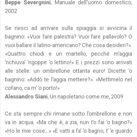
Beppe Severgnini
, Manuale dell'uomo domestico,
2002
Se riesci ad arrivare sulla spiaggia si avvicina il
bagnino: «Vuoi fare palestra? Vuoi fare pallavolo? O
vuoi ballare il latino-americano? Che cosa desideri?».
«Quattro chiodi e un martello, pecché m’aggia
’nchiuva’ ’ngoppe ’o lettino!» E i prezzi sono arrivati
alle stelle: un ombrellone ottanta euro! Dicette ’o
bagnino: «Addò te l’aggia mettere?». «Mettimelo nel
cofano, ca m’ ’o porto!»
Alessandro Siani
, Un napoletano come me, 2009
Ce sta sempre chi rimane sotto l’ombrellone e non
va in acqua. «Ma che è, a zia, nun t’o fai ’o bagno?»
«Ho le mie cose…» «E vatti a fa’ ’o bagno, t’ ’e guardo