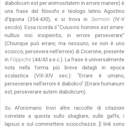
diabolicum est per animositatem in errore manere) è
una frase del filosofo e teologo latino Agostino
d'Ippona (354-430), e si trova in
Sermoni
(IV-V
secolo). Essa ricorda il "Cuiusvis hominis est errare:
nullius nisi insipientis, in errore perseverare"
(Chiunque può errare; ma nessuno, se non è uno
sciocco, persevera nell'errore) di Cicerone, presente
in
Filippiche
(44/43 a.e.c.). La frase è universalmente
nota nella forma più breve datagli in epoca
scolastica (VIII-XIV sec.): "Errare è umano,
perseverare nell'errore è diabolico" (Errare humanum
est, perseverare autem diabolicum).
Su Aforismario trovi altre raccolte di citazioni
correlate a questa sullo sbagliare, sulle gaffe, i
lapsus e sul commettere sciocchezze. [I link sono