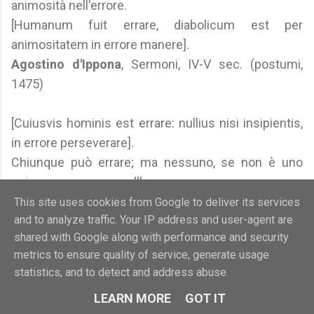
animosità nell'errore.
[Humanum fuit errare, diabolicum est per
animositatem in errore manere].
Agostino d'Ippona
, Sermoni, IV-V sec. (postumi,
1475)
[Cuiusvis hominis est errare: nullius nisi insipientis,
in errore perseverare].
Chiunque può errare; ma nessuno, se non è uno
sciocco, persevera nell'errore.
Cicerone
, Filippiche, 44/43 a.e.c.
This site uses cookies from Google to deliver its services
and to analyze traffic. Your IP address and user-agent are
shared with Google along with performance and security
Errare e non correggersi significa veramente errare.
metrics to ensure quality of service, generate usage
Confucio
, Dialoghi, ca. 479/221 a.e.c. (postumo)
statistics, and to detect and address abuse.
LEARN MORE
GOT IT
Umano è all'uomo errare, diabolico il perseverare,