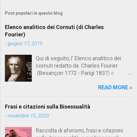
m
Post popolari in questo blog
m
e
Elenco analitico dei Cornuti (di Charles
n
Fourier)
t
-
giugno 17, 2019
i
Qui di seguito, l' Elenco analitico dei
cornuti redatto da Charles Fourier
(Besançon 1772 - Parigi 1837) e
pubblicato postumo nel 1856. Su
READ MORE »
Aforismario trovi anche una raccolta di
citazioni tratte dalle opere di Charles
Fourier. [Il link è in fondo alla pagina]. Il
Frasi e citazioni sulla Bisessualità
cornuto pretenzioso: colui che ritiene
-
novembre 15, 2020
sua moglie tanto fortunata, per averlo
sposato, da non poter nemmeno
Raccolta di aforismi, frasi e citazioni
ammettere l'idea del tradimento. Ciò lo