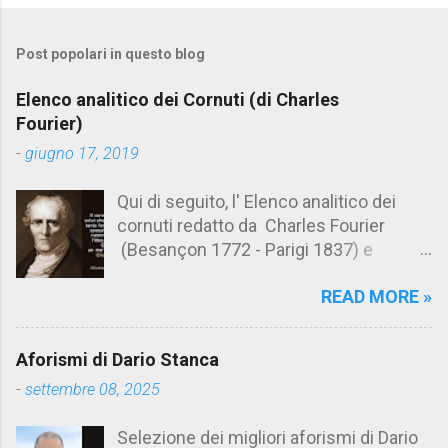
o
m
Post popolari in questo blog
m
e
Elenco analitico dei Cornuti (di Charles
n
Fourier)
t
-
giugno 17, 2019
i
Qui di seguito, l' Elenco analitico dei
cornuti redatto da Charles Fourier
(Besançon 1772 - Parigi 1837) e
pubblicato postumo nel 1856. Su
READ MORE »
Aforismario trovi anche una raccolta di
citazioni tratte dalle opere di Charles
Fourier. [Il link è in fondo alla pagina]. Il
Aforismi di Dario Stanca
cornuto pretenzioso: colui che ritiene
-
settembre 08, 2025
sua moglie tanto fortunata, per averlo
sposato, da non poter nemmeno
Selezione dei migliori aforismi di Dario
ammettere l'idea del tradimento. Ciò lo