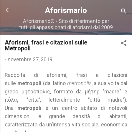
Passa ai contenuti principali
Aforismario
Aforismario® - Sito di riferimento per
tutti gli appassionati di aforismi dal 2009
Aforismi, frasi e citazioni sulle
Metropoli
-
novembre 27, 2019
Raccolta di aforismi, frasi e citazioni
sulle
metropoli
(dal latino
metropŏlis
, a sua volta dal
greco μητρόπολις, formato da μήτηρ "madre" e
πόλις "città", letteralmente "città madre").
Una
metropoli
è un centro abitato di notevoli
dimensioni e grande densità di abitanti,
caratterizzato da un’intensa vita sociale, economica