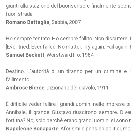
giunti alla stazione del buonsenso e finalmente scend
fuori strada.
Romano Battaglia
, Sabbia, 2007
Ho sempre tentato. Ho sempre fallito. Non discutere. Fa
[Ever tried. Ever failed. No matter. Try again. Fail again. F
Samuel Beckett
, Worstward Ho, 1984
Destino. L'autorità di un tiranno per un crimine e
fallimento.
Ambrose Bierce
, Dizionario del diavolo, 1911
È difficile veder fallire i grandi uomini nelle imprese 
Annibale, il grande Gustavo riuscirono sempre. Dive
fortuna? No, solo perché erano grandi uomini si sono me
Napoleone Bonaparte
, Aforismi e pensieri politici, mor