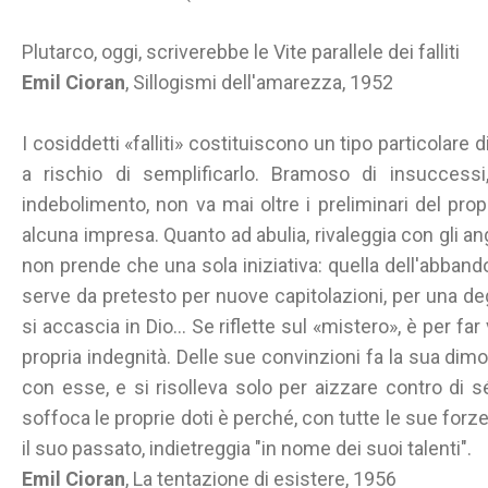
Plutarco, oggi, scriverebbe le Vite parallele dei falliti
Emil Cioran
, Sillogismi dell'amarezza, 1952
I cosiddetti «falliti» costituiscono un tipo particolare
a rischio di semplificarlo. Bramoso di insuccessi
indebolimento, non va mai oltre i preliminari del propr
alcuna impresa. Quanto ad abulia, rivaleggia con gli ang
non prende che una sola iniziativa: quella dell'abbando
serve da pretesto per nuove capitolazioni, per una de
si accascia in Dio... Se riflette sul «mistero», è per far
propria indegnità. Delle sue convinzioni fa la sua dimo
con esse, e si risolleva solo per aizzare contro di s
soffoca le proprie doti è perché, con tutte le sue forz
il suo passato, indietreggia "in nome dei suoi talenti".
Emil Cioran
, La tentazione di esistere, 1956