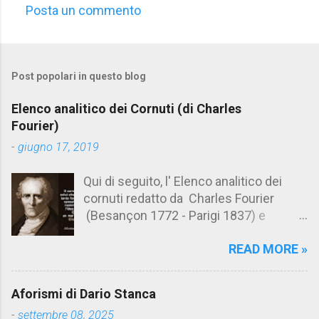
Posta un commento
C
o
m
Post popolari in questo blog
m
e
Elenco analitico dei Cornuti (di Charles
n
Fourier)
t
-
giugno 17, 2019
i
Qui di seguito, l' Elenco analitico dei
cornuti redatto da Charles Fourier
(Besançon 1772 - Parigi 1837) e
pubblicato postumo nel 1856. Su
READ MORE »
Aforismario trovi anche una raccolta di
citazioni tratte dalle opere di Charles
Fourier. [Il link è in fondo alla pagina]. Il
Aforismi di Dario Stanca
cornuto pretenzioso: colui che ritiene
-
settembre 08, 2025
sua moglie tanto fortunata, per averlo