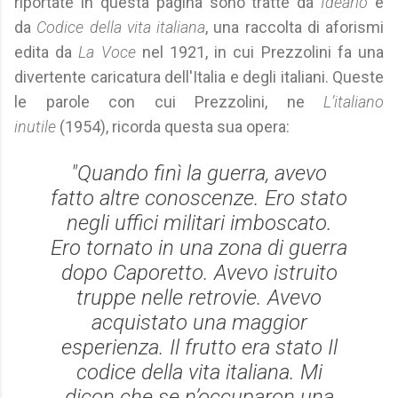
riportate in questa pagina sono tratte da
Ideario
e
da
Codice della vita italiana
, una raccolta di aforismi
edita da
La Voce
nel 1921, in cui Prezzolini fa una
divertente caricatura dell'Italia e degli italiani. Queste
le parole con cui Prezzolini, ne
L’italiano
inutile
(1954), ricorda questa sua opera:
"Quando finì la guerra, avevo
fatto altre conoscenze. Ero stato
negli uffici militari imboscato.
Ero tornato in una zona di guerra
dopo Caporetto. Avevo istruito
truppe nelle retrovie. Avevo
acquistato una maggior
esperienza. Il frutto era stato Il
codice della vita italiana. Mi
dicon che se n’occuparon una