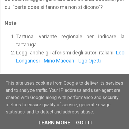
cui “certe cose si fanno ma non si dicono”?
Note
Tartuca: variante regionale per indicare la
tartaruga.
Leggi anche gli aforismi degli autori italiani:
Leo
Longanesi
-
Mino Maccari
-
Ugo Ojetti
This site uses cookies from Google to deliver its services
Autori-Italiani
and to analyze traffic. Your IP address and user-agent are
shared with Google along with performance and security
metrics to ensure quality of service, generate usage
Posta un commento
statistics, and to detect and address abuse.
C
LEARN MORE
GOT IT
o