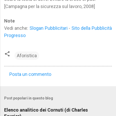
[Campagna per la sicurezza sul lavoro, 2008]
Note
Vedi anche:
Slogan Pubblicitari
-
Sito della Pubblicità
Progresso
Aforistica
Posta un commento
C
o
m
Post popolari in questo blog
m
e
Elenco analitico dei Cornuti (di Charles
n