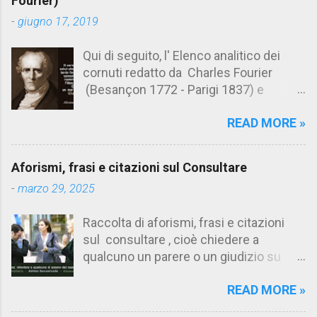
Fourier)
t
-
giugno 17, 2019
i
Qui di seguito, l' Elenco analitico dei
cornuti redatto da Charles Fourier
(Besançon 1772 - Parigi 1837) e
pubblicato postumo nel 1856. Su
READ MORE »
Aforismario trovi anche una raccolta di
citazioni tratte dalle opere di Charles
Fourier. [Il link è in fondo alla pagina]. Il
Aforismi, frasi e citazioni sul Consultare
cornuto pretenzioso: colui che ritiene
-
marzo 29, 2025
sua moglie tanto fortunata, per averlo
sposato, da non poter nemmeno
Raccolta di aforismi, frasi e citazioni
ammettere l'idea del tradimento. Ciò lo
sul consultare , cioè chiedere a
rende un marito assai comodo.
qualcuno un parere o un giudizio su
(Charles Fourier) Elenco analitico dei
determinate questioni. Alcune citazioni
cornuti Tableau analytique du cocuage,
READ MORE »
fanno riferimento anche alla
ca. 1808 (postumo 1856) Traduzione
consultazione di testi. Su Aforismario
italiana da Il Borghese - Volume 29,