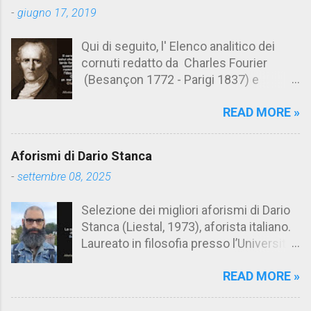
t
-
giugno 17, 2019
i
Qui di seguito, l' Elenco analitico dei
cornuti redatto da Charles Fourier
(Besançon 1772 - Parigi 1837) e
pubblicato postumo nel 1856. Su
READ MORE »
Aforismario trovi anche una raccolta di
citazioni tratte dalle opere di Charles
Fourier. [Il link è in fondo alla pagina]. Il
Aforismi di Dario Stanca
cornuto pretenzioso: colui che ritiene
-
settembre 08, 2025
sua moglie tanto fortunata, per averlo
sposato, da non poter nemmeno
Selezione dei migliori aforismi di Dario
ammettere l'idea del tradimento. Ciò lo
Stanca (Liestal, 1973), aforista italiano.
rende un marito assai comodo.
Laureato in filosofia presso l’Università
(Charles Fourier) Elenco analitico dei
del Salento, Dario Stanca ha curato il
cornuti Tableau analytique du cocuage,
READ MORE »
volume Anacleto Verrecchia, Meglio un
ca. 1808 (postumo 1856) Traduzione
demonio che un cretino (El Doctor Sax,
italiana da Il Borghese - Volume 29,
2023). Grande appassionato di aforismi,