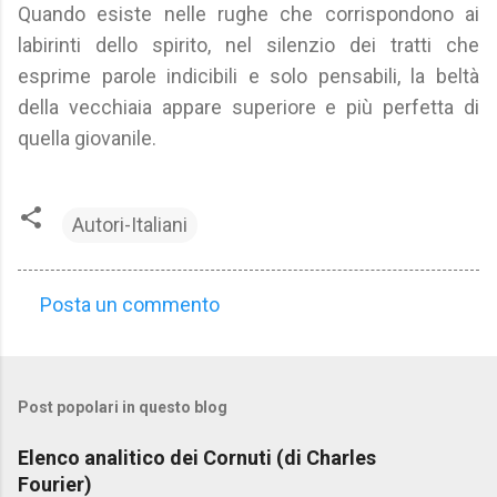
Quando esiste nelle rughe che corrispondono ai
labirinti dello spirito, nel silenzio dei tratti che
esprime parole indicibili e solo pensabili, la beltà
della vecchiaia appare superiore e più perfetta di
quella giovanile.
Autori-Italiani
Posta un commento
C
o
m
Post popolari in questo blog
m
e
Elenco analitico dei Cornuti (di Charles
n
Fourier)