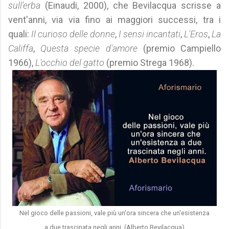
sull'erba
(Einaudi, 2000), che Bevilacqua scrisse a
vent'anni, via via fino ai maggiori successi, tra i
quali:
Il curioso delle donne
,
I sensi incantati
,
L'Eros
,
La
Califfa
,
Questa specie d'amore
(premio Campiello
1966),
L'occhio del gatto
(premio Strega 1968).
Nel gioco delle passioni, vale più un'ora sincera che un'esistenza
a due trascinata negli anni. (Alberto Bevilacqua)