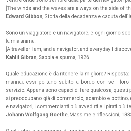
[The winds and the waves are always on the side of the
Edward Gibbon
, Storia della decadenza e caduta del
Sono un viaggiatore e un navigatore, e ogni giorno sc
la mia anima.
[A traveller I am, and a navigator, and everyday I disco
Kahlil Gibran
, Sabbia e spuma, 1926
Quale educazione è da ritenere la migliore? Risposta: q
marinai, essi portano subito a bordo con sé i loro 
servizio. Appena sono capaci di fare qualcosa, questi 
si preoccupano già di commercio, scambio e bottino, e s
e navigatori, i commercianti più avveduti e i pirati più t
Johann Wolfgang Goethe
, Massime e riflessioni, 18
Quelli che s'innamoran di pratica sanza scienzia, s