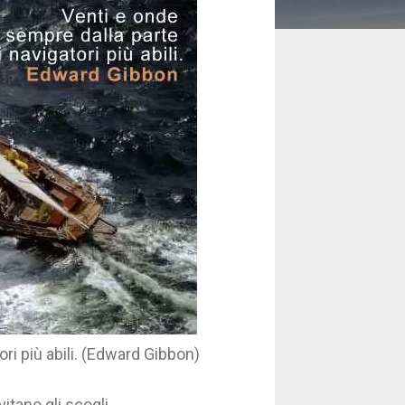
ri più abili. (Edward Gibbon)
itano gli scogli.