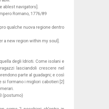
 ablest navigators].
l'Impero Romano, 1776/89
opro qualche nuova regione dentro
ver a new region within my soul].
uella degli Idrioti. Come isolani e
ragazzi lasciandoli crescere nel
prendono parte al guadagni; e così
i formano i migliori cabotieri [2]
emerari.
33 (postumo)
on come 'l nocchieri ch'entra in