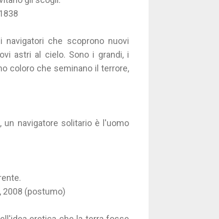
 1838
i navigatori che scoprono nuovi
i astri al cielo. Sono i grandi, i
no coloro che seminano il terrore,
.
i, un navigatore solitario è l'uomo
rente.
a, 2008 (postumo)
ll'idea eretica che la terra fosse