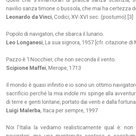
navilio sanza timone o bussola, che mai ha certezza d
Leonardo da Vinci
, Codici, XV-XVI sec. (postumo) [3]
Popolo di navigatori, che sbarca il lunario.
Leo Longanesi
, La sua signora, 1957 [cfr. citazione di 
Pazzo è 'l Nocchier, che non seconda il vento.
Scipione Maffei
, Merope, 1713
Il mondo è quasi infinito e io sono un ottimo navigator
sacrificio perché la mia indole mi spinge alla avventur
di terre e genti lontane, portato dai venti e dalla fortun
Luigi Malerba
, Itaca per sempre, 1997
Noi l'Italia la vediamo realisticamente qual è: non 
navigatori, ma una mantenuta costosa e scostuma