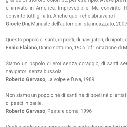
è arrivato in America. Imprevedibile. Ma convinto. H
convinto tutti gli altri. Anche quelli che abitavano lì.
Gioele Dix
, Manuale dell’automobilista incazzato, 200
Questo popolo di santi, di poeti, di navigatori, di nipoti, d
Ennio Flaiano
, Diario notturno, 1956 [cfr. citazione di M
Siamo un popolo di eroi senza coraggio, di santi se
navigatori senza bussola.
Roberto Gervaso
, La volpe e l'uva, 1989
Non siamo un popolo né di santi né di poeti né di artist
di pesci in barile.
Roberto Gervaso
, Peste e corna, 1996
Venti e onde sono sempre dalla parte dei navigatori più 