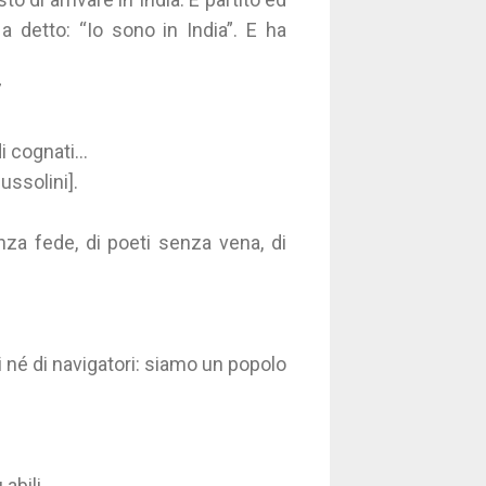
a detto: “Io sono in India”. E ha
7
i cognati...
ussolini].
nza fede, di poeti senza vena, di
i né di navigatori: siamo un popolo
abili.