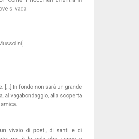
ove si vada.
Mussolini].
e. […] In fondo non sarà un grande
a, al vagabondaggio, alla scoperta
a amica.
un vivaio di poeti, di santi e di
ta: ma è la sola che riesce a