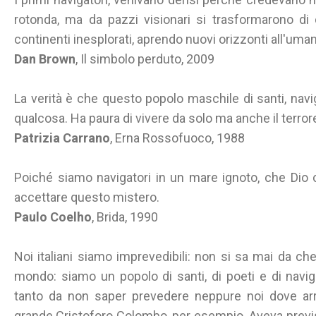
rotonda, ma da pazzi visionari si trasformarono di
continenti inesplorati, aprendo nuovi orizzonti all'uman
Dan Brown
, Il simbolo perduto, 2009
La verità è che questo popolo maschile di santi, navi
qualcosa. Ha paura di vivere da solo ma anche il terror
Patrizia Carrano
, Erna Rossofuoco, 1988
Poiché siamo navigatori in un mare ignoto, che Dio 
accettare questo mistero.
Paulo Coelho
, Brida, 1990
Noi italiani siamo imprevedibili: non si sa mai da che
mondo: siamo un popolo di santi, di poeti e di naviga
tanto da non saper prevedere neppure noi dove arriv
grande Cristoforo Colombo, per esempio. Aveva previsto 