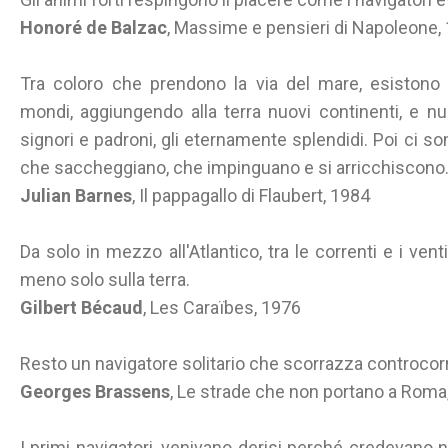
Honoré de Balzac
, Massime e pensieri di Napoleone,
Tra coloro che prendono la via del mare, esistono 
mondi, aggiungendo alla terra nuovi continenti, e nuov
signori e padroni, gli eternamente splendidi. Poi ci so
che saccheggiano, che impinguano e si arricchiscono
Julian Barnes
, Il pappagallo di Flaubert, 1984
Da solo in mezzo all'Atlantico, tra le correnti e i vent
meno solo sulla terra.
Gilbert Bécaud
, Les Caraïbes, 1976
Resto un navigatore solitario che scorrazza controcor
Georges Brassens
, Le strade che non portano a Rom
I primi navigatori, venivano derisi perché credevano ne