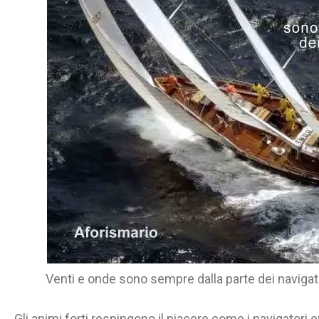
Venti e onde sono sempre dalla parte dei navigato
Gli animi forti respingono il piacere come i navigatori ev