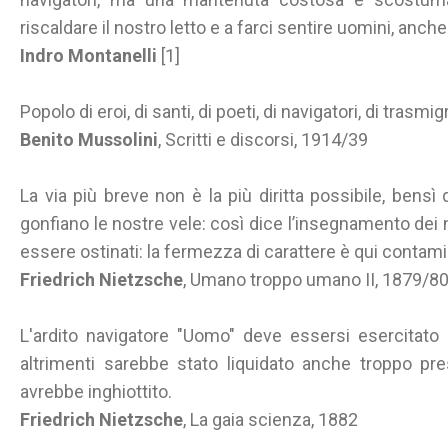
riscaldare il nostro letto e a farci sentire uomini, anche
Indro Montanelli
[1]
Popolo di eroi, di santi, di poeti, di navigatori, di trasmigr
Benito Mussolini
, Scritti e discorsi, 1914/39
La via più breve non è la più diritta possibile, bensì q
gonfiano le nostre vele: così dice l’insegnamento dei na
essere ostinati: la fermezza di carattere è qui contamin
Friedrich Nietzsche
, Umano troppo umano II, 1879/8
L'ardito navigatore "Uomo" deve essersi esercitato 
altrimenti sarebbe stato liquidato anche troppo pre
avrebbe inghiottito.
Friedrich Nietzsche
, La gaia scienza, 1882