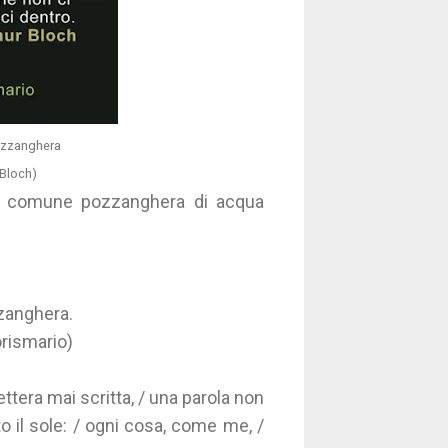
ozzanghera
 Bloch)
na comune pozzanghera di acqua
zzanghera.
orismario)
ettera mai scritta, / una parola non
o il sole: / ogni cosa, come me, /