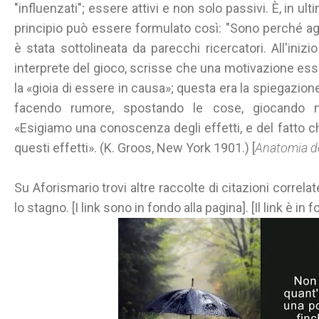
"influenzati"; essere attivi e non solo passivi. È, in ulti
principio può essere formulato così: "Sono perché a
è stata sottolineata da parecchi ricercatori. All'inizi
interprete del gioco, scrisse che una motivazione ess
la «gioia di essere in causa»; questa era la spiegazion
facendo rumore, spostando le cose, giocando n
«Esigiamo una conoscenza degli effetti, e del fatto ch
questi effetti». (K. Groos, New York 1901.) [
Anatomia de
Su Aforismario trovi altre raccolte di citazioni correlat
lo stagno. [I link sono in fondo alla pagina]. [Il link è in 