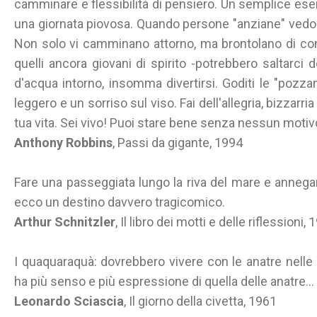
camminare e flessibilità di pensiero. Un semplice ese
una giornata piovosa. Quando persone "anziane" ved
Non solo vi camminano attorno, ma brontolano di conti
quelli ancora giovani di spirito -potrebbero saltarci 
d'acqua intorno, insomma divertirsi. Goditi le "pozza
leggero e un sorriso sul viso. Fai dell'allegria, bizzarria
tua vita. Sei vivo! Puoi stare bene senza nessun motiv
Anthony Robbins
, Passi da gigante, 1994
Fare una passeggiata lungo la riva del mare e annega
ecco un destino davvero tragicomico.
Arthur Schnitzler
, Il libro dei motti e delle riflessioni,
I quaquaraquà: dovrebbero vivere con le anatre nelle
ha più senso e più espressione di quella delle anatre...
Leonardo Sciascia
, Il giorno della civetta, 1961