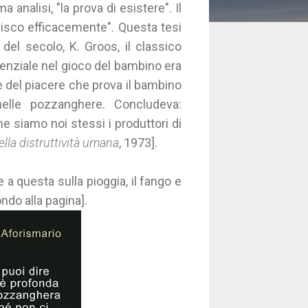
ma analisi, "la prova di esistere". Il
gisco efficacemente". Questa tesi
o del secolo, K. Groos, il classico
enziale nel gioco del bambino era
e del piacere che prova il bambino
elle pozzanghere. Concludeva:
e siamo noi stessi i produttori di
lla distruttività umana
, 1973].
e a questa sulla pioggia, il fango e
fondo alla pagina].