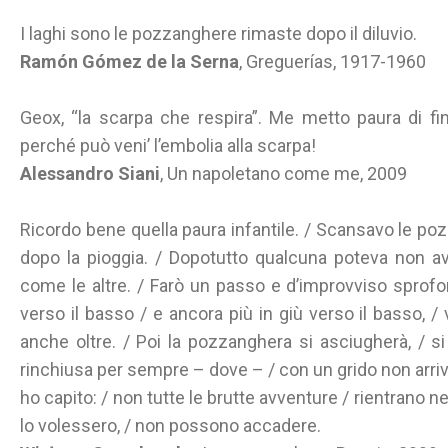
I laghi sono le pozzanghere rimaste dopo il diluvio.
Ramón Gómez de la Serna
, Greguerías, 1917-1960
Geox, “la scarpa che respira”. Me metto paura di fi
perché può veni’ l’embolia alla scarpa!
Alessandro Siani
, Un napoletano come me, 2009
Ricordo bene quella paura infantile. / Scansavo le poz
dopo la pioggia. / Dopotutto qualcuna poteva non 
come le altre. / Farò un passo e d’improvviso sprofo
verso il basso / e ancora più in giù verso il basso, / 
anche oltre. / Poi la pozzanghera si asciugherà, / 
rinchiusa per sempre – dove – / con un grido non arriva
ho capito: / non tutte le brutte avventure / rientrano 
lo volessero, / non possono accadere.