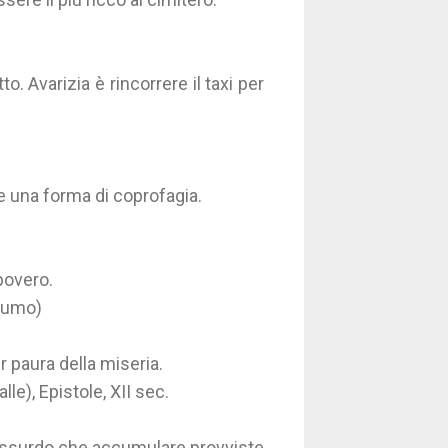
to. Avarizia è rincorrere il taxi per
e una forma di coprofagia.
 povero.
stumo)
r paura della miseria.
le), Epistole, XII sec.
ù assurdo che accumulare provviste