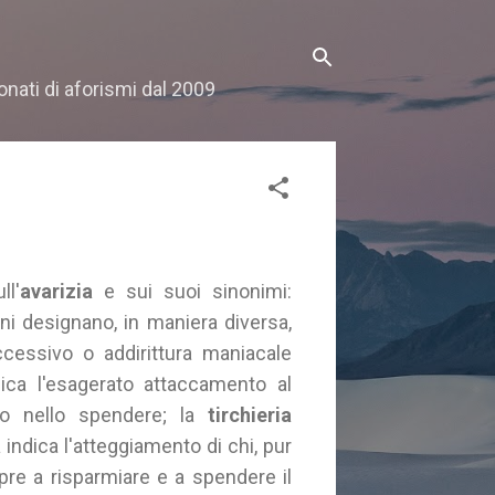
onati di aforismi dal 2009
ll'
avarizia
e sui suoi sinonimi:
mini designano, in maniera diversa,
ccessivo o addirittura maniacale
ica l'esagerato attaccamento al
o nello spendere; la
tirchieria
a
indica l'atteggiamento di chi, pur
pre a risparmiare e a spendere il