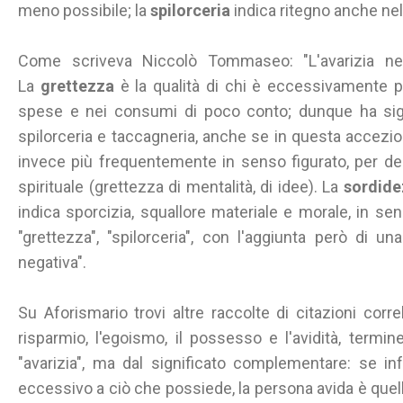
meno possibile; la
spilorceria
indica ritegno anche nel
Come scriveva Niccolò Tommaseo: "L'avarizia nell
La
grettezza
è la qualità di chi è eccessivamente p
spese e nei consumi di poco conto; dunque ha signi
spilorceria e taccagneria, anche se in questa accezion
invece più frequentemente in senso figurato, per de
spirituale (grettezza di mentalità, di idee). La
sordid
indica sporcizia, squallore materiale e morale, in sens
"grettezza", "spilorceria", con l'aggiunta però di 
negativa".
Su Aforismario trovi altre raccolte di citazioni corre
risparmio, l'egoismo, il possesso e l'avidità, termine
"avarizia", ma dal significato complementare: se in
eccessivo a ciò che possiede, la persona avida è quel