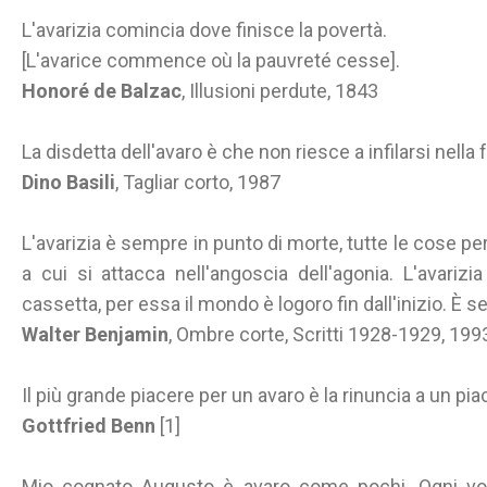
L'avarizia comincia dove finisce la povertà.
[L'avarice commence où la pauvreté cesse].
Honoré de Balzac
, Illusioni perdute, 1843
La disdetta dell'avaro è che non riesce a infilarsi nell
Dino Basili
, Tagliar corto, 1987
L'avarizia è sempre in punto di morte, tutte le cose pe
a cui si attacca nell'angoscia dell'agonia. L'avarizi
cassetta, per essa il mondo è logoro fin dall'inizio. È 
Walter Benjamin
, Ombre corte, Scritti 1928-1929, 19
Il più grande piacere per un avaro è la rinuncia a un pia
Gottfried Benn
[1]
Mio cognato Augusto è avaro come pochi. Ogni volt