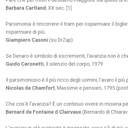
Barbara Cartland
, XX sec. [1]
Parsimonia è rincorrere il tram per risparmiare il bigliet
risparmiare di più.
Giampiero Casoni
(su DrZap)
Se Denaro è simbolo di escrementi, l'avarizia non è ch
Guido Ceronetti
, Il silenzio del corpo, 1979
Il parsimonioso è il più ricco degli uomini, l'avaro il più
Nicolas de Chamfort
, Massime e pensieri, 1795 (po
Che cos'è l'avarizia? È un continuo vivere in miseria pe
Bernard de Fontaine d Clairvaux
(Bernardo di Chiaraval
L'avarizia in età avanzata è insensata: cosa c'è di pi