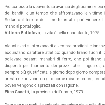
Più conosco la spaventosa avarizia degli uomini e p
dei banditi d'un tempo che affrontavano le vittime i
Soltanto il terrore della morte, infatti, può vincere
mano al portafoglio.
Vittorio Buttafava
, La vita è bella nonostante, 1975
Alcuni avari si sforzano di diventare prodighi, e innanzi
acquistano carattere atletico: quando tirano fuori i
sollevare pesanti manubri di ferro, che poi tirano su
disperati per l’aumento dei prezzi che li riguarda, s
sempre più giustificata, e giorno dopo giorno compe
presto se ne vanno in giro come misere ombre; prendo
poveri vengono disprezzati con ragione.
Elias Canetti
, La provincia dell'uomo, 1973
Pare che per molti il desiderio maggiore sia quello di es