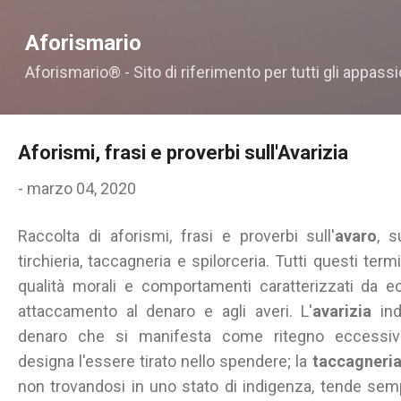
Passa ai contenuti principali
Aforismario
Aforismario® - Sito di riferimento per tutti gli appassi
Aforismi, frasi e proverbi sull'Avarizia
-
marzo 04, 2020
Raccolta di aforismi, frasi e proverbi sull'
avaro
, su
tirchieria, taccagneria e spilorceria. Tutti questi ter
qualità morali e comportamenti caratterizzati da e
attaccamento al denaro e agli averi. L'
avarizia
ind
denaro che si manifesta come ritegno eccessiv
designa
l'essere tirato nello spendere; la
taccagneri
non trovandosi in uno stato di indigenza, tende sem