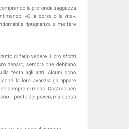
iù comprendo la profonda saggezza
ntimando: «O la borsa o la vita».
 l'indomabile ripugnanza a mettere
tutto di farlo vedere. I loro sforzi
l loro denaro, sembra che debbano
lla testa agli altri. Alcuni sono
icché la loro avarizia gli appare
rano sempre di meno. Costoro ben
no il posto dei poveri, ma questi
sere il più ricco al cimitero.