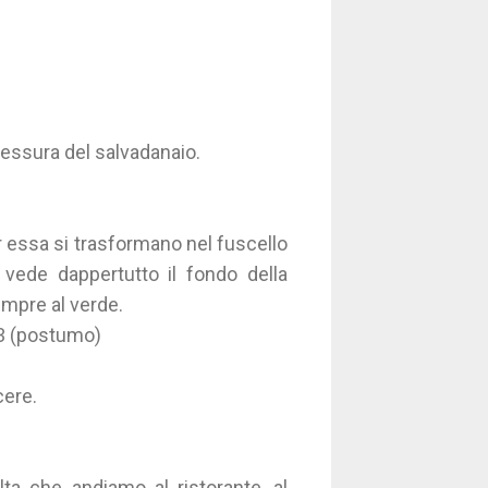
a fessura del salvadanaio.
r essa si trasformano nel fuscello
a vede dappertutto il fondo della
sempre al verde.
93 (postumo)
cere.
a che andiamo al ristorante, al