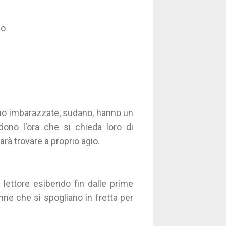
io
ono imbarazzate, sudano, hanno un
edono l'ora che si chieda loro di
farà trovare a proprio agio.
l lettore esibendo fin dalle prime
nne che si spogliano in fretta per