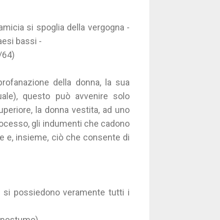
micia si spoglia della vergogna -
aesi bassi -
/64)
 profanazione della donna, la sua
ale), questo può avvenire solo
periore, la donna vestita, ad uno
rocesso, gli indumenti che cadono
pe e, insieme, ciò che consente di
, si possiedono veramente tutti i
 (postumo)