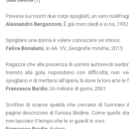
Pioveva sui nostri due corpi spogliati, un vero nudifrag
Alessandro Bergonzoni
, È già mercoledì e io no, 1992
Spogliare una donna è volere conoscere se stessi.
Felice Bonalumi
, in AA. VV., Geografie minime, 2015
Ragazze che alla presenza di uomini autorevoli sied
tremito alla gola, rispondono con difficoltà; non v
spogliarsi e di mettersi all'opera, là dove la loro arte le 
Francesco Burdin
, Un milione di giorni, 2001
Scrittori di scarse qualità che cercano di fuorviare i
pagine descrizioni di furiosa libidine. Come quelle do
non lasciare il tempo che le si guardi in viso.
Francesco Burdin
, ibidem