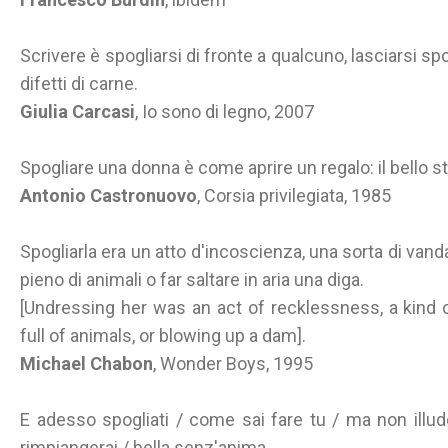
Scrivere è spogliarsi di fronte a qualcuno, lasciarsi spog
difetti di carne.
Giulia Carcasi
, Io sono di legno, 2007
Spogliare una donna è come aprire un regalo: il bello st
Antonio Castronuovo
, Corsia privilegiata, 1985
Spogliarla era un atto d'incoscienza, una sorta di van
pieno di animali o far saltare in aria una diga.
[Undressing her was an act of recklessness, a kind o
full of animals, or blowing up a dam].
Michael Chabon
, Wonder Boys, 1995
E adesso spogliati / come sai fare tu / ma non illude
rimpiangerai / bella senz'anima.