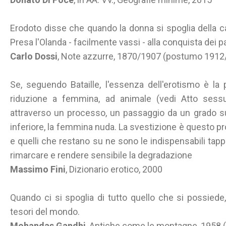
Erodoto disse che quando la donna si spoglia della ca
Presa l'Olanda - facilmente vassi - alla conquista dei p
Carlo Dossi
, Note azzurre, 1870/1907 (postumo 1912
Se, seguendo Bataille, l'essenza dell'erotismo è la
riduzione a femmina, ad animale (vedi Atto sessu
attraverso un processo, un passaggio da un grado su
inferiore, la femmina nuda. La svestizione è questo p
e quelli che restano su ne sono le indispensabili tap
rimarcare e rendere sensibile la degradazione
Massimo Fini
, Dizionario erotico, 2000
Quando ci si spoglia di tutto quello che si possiede
tesori del mondo.
Mohandas Gandhi
, Antiche come le montagne, 1958