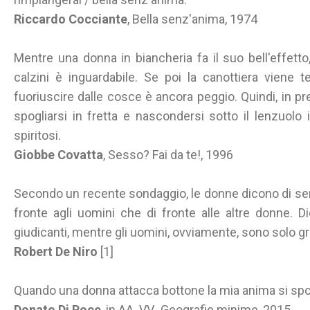
Riccardo Cocciante
, Bella senz'anima, 1974
Mentre una donna in biancheria fa il suo bell'effett
calzini è inguardabile. Se poi la canottiera viene 
fuoriuscire dalle cosce è ancora peggio. Quindi, in p
spogliarsi in fretta e nascondersi sotto il lenzuolo 
spiritosi.
Giobbe Covatta
, Sesso? Fai da te!, 1996
Secondo un recente sondaggio, le donne dicono di sentir
fronte agli uomini che di fronte alle altre donne.
giudicanti, mentre gli uomini, ovviamente, sono solo gra
Robert De Niro
[1]
Quando una donna attacca bottone la mia anima si spo
Donato Di Poce
, in AA. VV., Geografie minime, 2015