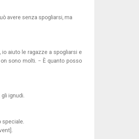
può avere senza spogliarsi, ma
, io aiuto le ragazze a spogliarsi e
 Non sono molti. − È quanto posso
gli ignudi.
 speciale.
vent].