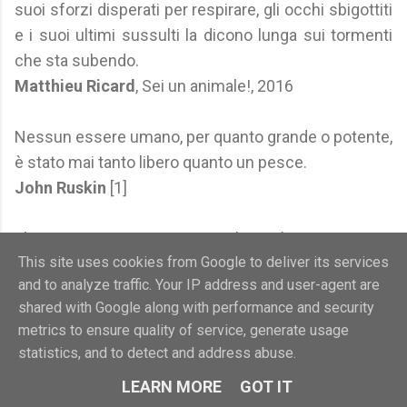
suoi sforzi disperati per respirare, gli occhi sbigottiti
e i suoi ultimi sussulti la dicono lunga sui tormenti
che sta subendo.
Matthieu Ricard
, Sei un animale!, 2016
Nessun essere umano, per quanto grande o potente,
è stato mai tanto libero quanto un pesce.
John Ruskin
[1]
Ehi, cameriere, questa spigola sarà pure arrivata
This site uses cookies from Google to deliver its services
oggi... ma quando è partita?
and to analyze traffic. Your IP address and user-agent are
Lucio Salis
[1]
shared with Google along with performance and security
metrics to ensure quality of service, generate usage
Il pesce sega è sempre da solo, invece il pesce
statistics, and to detect and address abuse.
tromba in compagnia.
LEARN MORE
GOT IT
Francesco Salvi
[1]