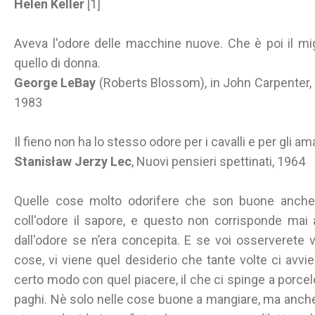
Helen Keller
[1]
Aveva l'odore delle macchine nuove. Che è poi il mi
quello di donna.
George LeBay
(Roberts Blossom), in John Carpenter, 
1983
Il fieno non ha lo stesso odore per i cavalli e per gli ama
Stanisław Jerzy Lec
, Nuovi pensieri spettinati, 1964
Quelle cose molto odorifere che son buone anche 
coll'odore il sapore, e questo non corrisponde mai a
dall'odore se n’era concepita. E se voi osserverete
cose, vi viene quel desiderio che tante volte ci avvi
certo modo con quel piacere, il che ci spinge a porcel
paghi. Nè solo nelle cose buone a mangiare, ma anche n