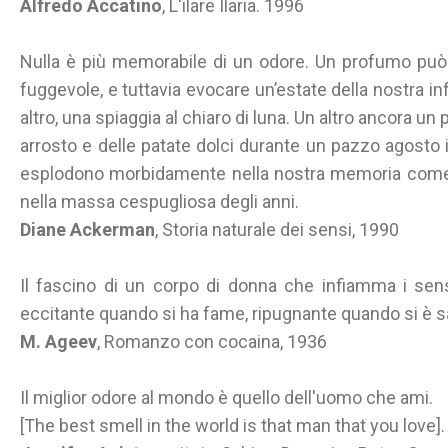
Alfredo Accatino
, L'ilare Ilaria. 1996
Nulla è più memorabile di un odore. Un profumo pu
fuggevole, e tuttavia evocare un’estate della nostra i
altro, una spiaggia al chiaro di luna. Un altro ancora un 
arrosto e delle patate dolci durante un pazzo agosto i
esplodono morbidamente nella nostra memoria come 
nella massa cespugliosa degli anni.
Diane Ackerman
, Storia naturale dei sensi, 1990
Il fascino di un corpo di donna che infiamma i sen
eccitante quando si ha fame, ripugnante quando si è s
M. Ageev
, Romanzo con cocaina, 1936
Il miglior odore al mondo è quello dell'uomo che ami.
[The best smell in the world is that man that you love].