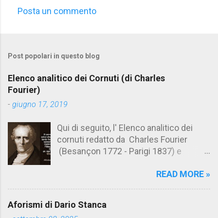
Posta un commento
C
o
m
Post popolari in questo blog
m
e
Elenco analitico dei Cornuti (di Charles
n
Fourier)
t
-
giugno 17, 2019
i
Qui di seguito, l' Elenco analitico dei
cornuti redatto da Charles Fourier
(Besançon 1772 - Parigi 1837) e
pubblicato postumo nel 1856. Su
READ MORE »
Aforismario trovi anche una raccolta di
citazioni tratte dalle opere di Charles
Fourier. [Il link è in fondo alla pagina]. Il
Aforismi di Dario Stanca
cornuto pretenzioso: colui che ritiene