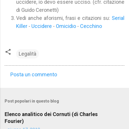
uccidere, io devo essere ucciso. (cfr. citazione
di Guido Ceronetti)
Vedi anche aforismi, frasi e citazioni su:
Serial
Killer
-
Uccidere
-
Omicidio
-
Cecchino
Legalità
Posta un commento
C
o
m
Post popolari in questo blog
m
e
Elenco analitico dei Cornuti (di Charles
n
Fourier)
t