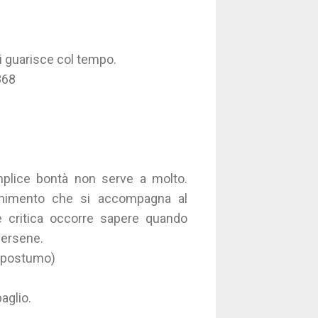
si guarisce col tempo.
868
mplice bontà non serve a molto.
ernimento che si accompagna al
ne critica occorre sapere quando
nersene.
 (postumo)
baglio.