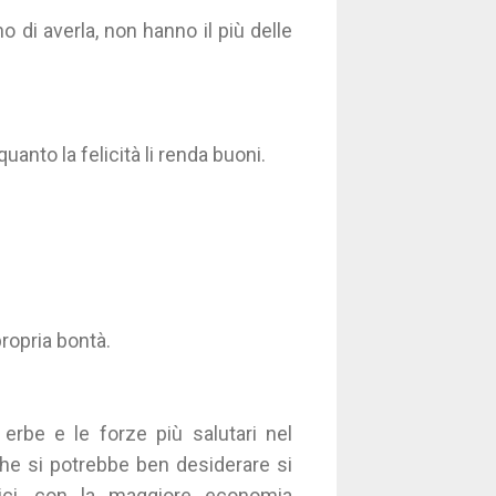
 di averla, non hanno il più delle
anto la felicità li renda buoni.
propria bontà.
erbe e le forze più salutari nel
che si potrebbe ben desiderare si
ici, con la maggiore economia