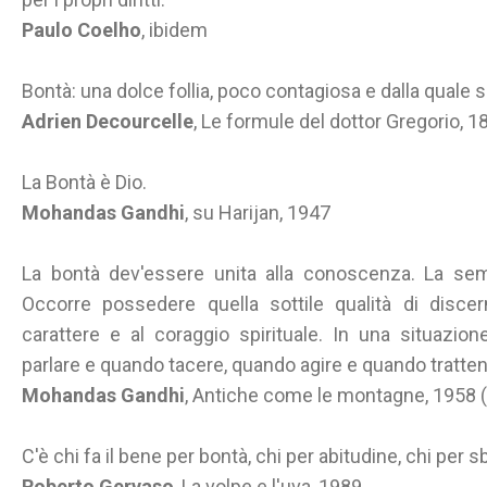
Paulo Coelho
, ibidem
Bontà: una dolce follia, poco contagiosa e dalla quale 
Adrien Decourcelle
, Le formule del dottor Gregorio, 1
La Bontà è Dio.
Mohandas Gandhi
, su Harijan, 1947
La bontà dev'essere unita alla conoscenza. La se
Occorre possedere quella sottile qualità di disc
carattere e al coraggio spirituale. In una situazio
parlare e quando tacere, quando agire e quando tratte
Mohandas Gandhi
, Antiche come le montagne, 1958
C'è chi fa il bene per bontà, chi per abitudine, chi per s
Roberto Gervaso
, La volpe e l'uva, 1989