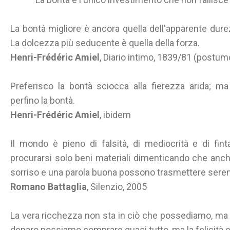
La bontà migliore è ancora quella dell'apparente durezz
La dolcezza più seducente è quella della forza.
Henri-Frédéric Amiel
, Diario intimo, 1839/81 (postum
Preferisco la bontà sciocca alla fierezza arida; m
perfino la bontà.
Henri-Frédéric Amiel
, ibidem
Il mondo è pieno di falsità, di mediocrità e di fi
procurarsi solo beni materiali dimenticando che anch
sorriso e una parola buona possono trasmettere sereni
Romano Battaglia
, Silenzio, 2005
La vera ricchezza non sta in ciò che possediamo, ma n
denaro possiamo comprare quasi tutto, ma la felicità e