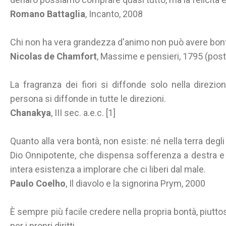
Romano Battaglia
, Incanto, 2008
Chi non ha vera grandezza d'animo non può avere bont
Nicolas de Chamfort
, Massime e pensieri, 1795 (po
La fragranza dei fiori si diffonde solo nella direzi
persona si diffonde in tutte le direzioni.
Chanakya
, III sec. a.e.c. [1]
Quanto alla vera bontà, non esiste: né nella terra degli
Dio Onnipotente, che dispensa sofferenza a destra e 
intera esistenza a implorare che ci liberi dal male.
Paulo Coelho
, Il diavolo e la signorina Prym, 2000
È sempre più facile credere nella propria bontà, piuttost
per i propri diritti.