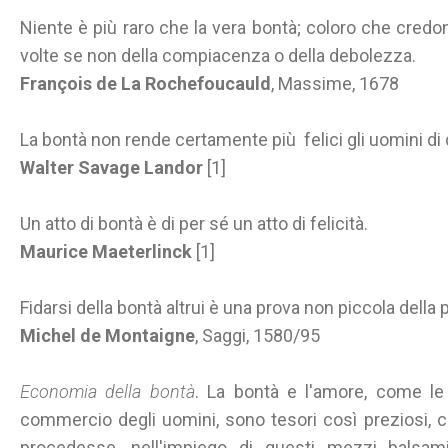
Niente è più raro che la vera bontà; coloro che credono
volte se non della compiacenza o della debolezza.
François de La Rochefoucauld
, Massime, 1678
La bontà non rende certamente più felici gli uomini di qu
Walter Savage Landor
[1]
Un atto di bontà è di per sé un atto di felicità.
Maurice Maeterlinck
[1]
Fidarsi della bontà altrui è una prova non piccola della 
Michel de Montaigne
, Saggi, 1580/95
Economia della bontà
. La bontà e l'amore, come le 
commercio degli uomini, sono tesori così preziosi, 
procedesse, nell'impiego di questi mezzi balsam