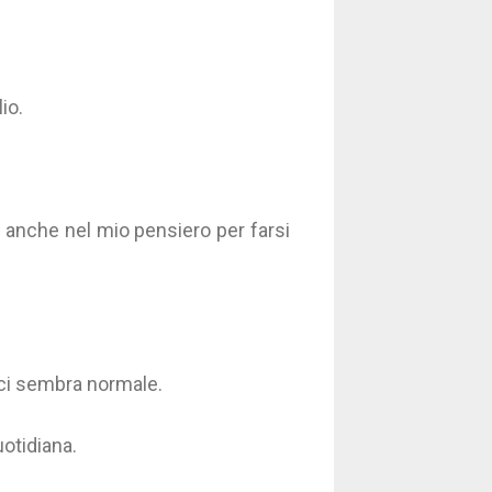
io.
è anche nel mio pensiero per farsi
to ci sembra normale.
otidiana.