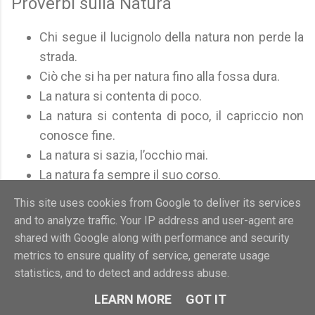
Proverbi sulla Natura
Chi segue il lucignolo della natura non perde la
strada.
Ciò che si ha per natura fino alla fossa dura.
La natura si contenta di poco.
La natura si contenta di poco, il capriccio non
conosce fine.
La natura si sazia, l’occhio mai.
La natura fa sempre il suo corso.
La natura tira più di cento cavalli.
This site uses cookies from Google to deliver its services
La natura può più dell’arte.
and to analyze traffic. Your IP address and user-agent are
La natura è la madre di tutto.
shared with Google along with performance and security
La natura non da` tutto a tutti.
metrics to ensure quality of service, generate usage
Mala natura fino alla fossa dura.
statistics, and to detect and address abuse.
Ognuno deve pagare il suo debito alla natura.
LEARN MORE
GOT IT
Quello che la natura insegna non si dimentica.