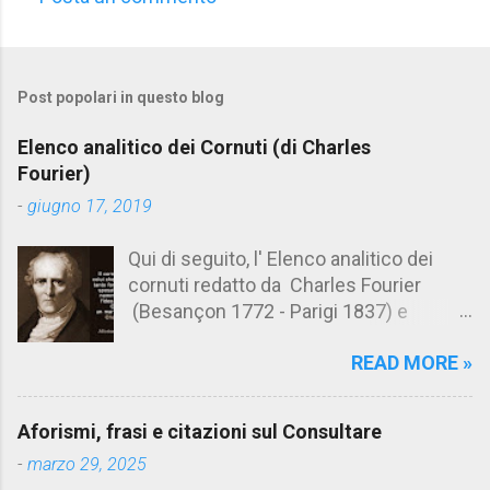
C
o
m
Post popolari in questo blog
m
e
Elenco analitico dei Cornuti (di Charles
n
Fourier)
t
-
giugno 17, 2019
i
Qui di seguito, l' Elenco analitico dei
cornuti redatto da Charles Fourier
(Besançon 1772 - Parigi 1837) e
pubblicato postumo nel 1856. Su
READ MORE »
Aforismario trovi anche una raccolta di
citazioni tratte dalle opere di Charles
Fourier. [Il link è in fondo alla pagina]. Il
Aforismi, frasi e citazioni sul Consultare
cornuto pretenzioso: colui che ritiene
-
marzo 29, 2025
sua moglie tanto fortunata, per averlo