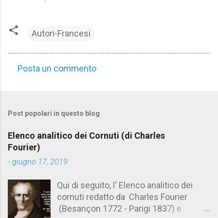
Autori-Francesi
Posta un commento
C
o
m
Post popolari in questo blog
m
e
Elenco analitico dei Cornuti (di Charles
n
Fourier)
t
-
giugno 17, 2019
i
Qui di seguito, l' Elenco analitico dei
cornuti redatto da Charles Fourier
(Besançon 1772 - Parigi 1837) e