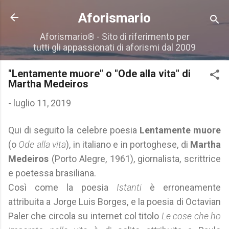
Passa ai contenuti principali
Aforismario
Aforismario® - Sito di riferimento per
tutti gli appassionati di aforismi dal 2009
"Lentamente muore" o "Ode alla vita" di
Martha Medeiros
-
luglio 11, 2019
Qui di seguito la celebre poesia
Lentamente muore
(o
Ode alla vita
), in italiano e in portoghese, di
Martha
Medeiros
(Porto Alegre, 1961), giornalista, scrittrice
e poetessa brasiliana.
Così come la poesia
Istanti
è erroneamente
attribuita a Jorge Luis Borges, e la poesia di Octavian
Paler che circola su internet col titolo
Le cose che ho