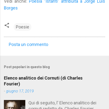
Vedi anche:
Poesia "Istanti" attribuita a Jorge Luis
Borges
Poesie
Posta un commento
C
o
m
Post popolari in questo blog
m
e
Elenco analitico dei Cornuti (di Charles
n
Fourier)
t
-
giugno 17, 2019
i
Qui di seguito, l' Elenco analitico dei
cornuti redatto da Charles Fourier