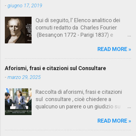
t
-
giugno 17, 2019
i
Qui di seguito, l' Elenco analitico dei
cornuti redatto da Charles Fourier
(Besançon 1772 - Parigi 1837) e
pubblicato postumo nel 1856. Su
READ MORE »
Aforismario trovi anche una raccolta di
citazioni tratte dalle opere di Charles
Fourier. [Il link è in fondo alla pagina]. Il
Aforismi, frasi e citazioni sul Consultare
cornuto pretenzioso: colui che ritiene
-
marzo 29, 2025
sua moglie tanto fortunata, per averlo
sposato, da non poter nemmeno
Raccolta di aforismi, frasi e citazioni
ammettere l'idea del tradimento. Ciò lo
sul consultare , cioè chiedere a
rende un marito assai comodo.
qualcuno un parere o un giudizio su
(Charles Fourier) Elenco analitico dei
determinate questioni. Alcune citazioni
cornuti Tableau analytique du cocuage,
READ MORE »
fanno riferimento anche alla
ca. 1808 (postumo 1856) Traduzione
consultazione di testi. Su Aforismario
italiana da Il Borghese - Volume 29,
trovi altre raccolte di citazioni correlate