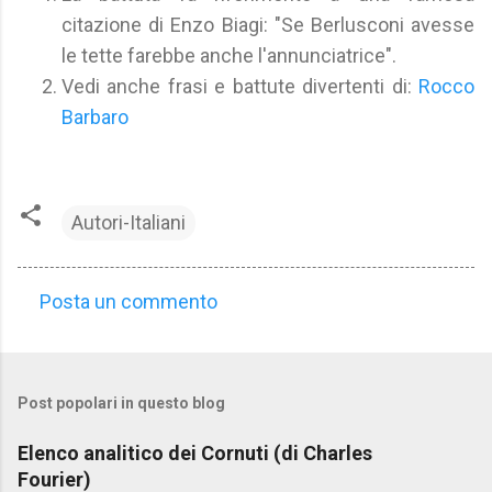
citazione di Enzo Biagi: "Se Berlusconi avesse
le tette farebbe anche l'annunciatrice".
Vedi anche frasi e battute divertenti di:
Rocco
Barbaro
Autori-Italiani
Posta un commento
C
o
m
Post popolari in questo blog
m
e
Elenco analitico dei Cornuti (di Charles
n
Fourier)