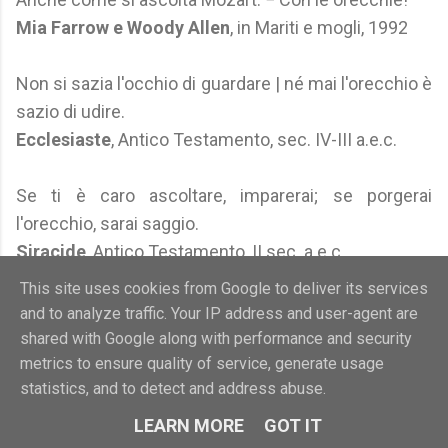
Mia Farrow e Woody Allen
, in Mariti e mogli, 1992
Non si sazia l'occhio di guardare | né mai l'orecchio è
sazio di udire.
Ecclesiaste
, Antico Testamento, sec. IV-III a.e.c.
Se ti è caro ascoltare, imparerai; se porgerai
l'orecchio, sarai saggio.
Siracide
, Antico Testamento, II sec. a.e.c.
This site uses cookies from Google to deliver its services
I migliori afrodisiaci per le donne sono le parole: il
and to analyze traffic. Your IP address and user-agent are
punto G si trova nelle orecchie.
shared with Google along with performance and security
Anonimo
(attribuito a Isabel Allende - vedi "Citazioni
metrics to ensure quality of service, generate usage
statistics, and to detect and address abuse.
errate" su Aforismario)
LEARN MORE
GOT IT
La comunicazione parte non dalla bocca che parla