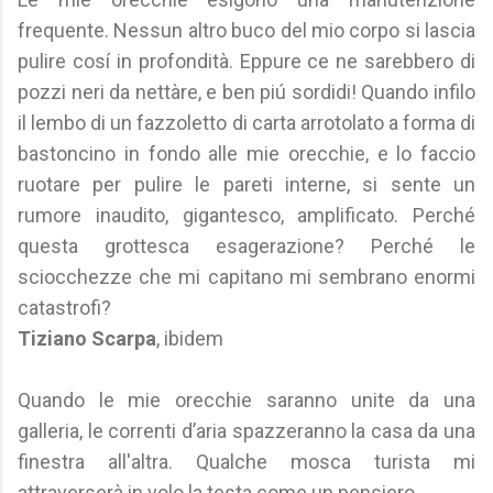
frequente. Nessun altro buco del mio corpo si lascia
pulire cosí in profondità. Eppure ce ne sarebbero di
pozzi neri da nettàre, e ben piú sordidi! Quando infilo
il lembo di un fazzoletto di carta arrotolato a forma di
bastoncino in fondo alle mie orecchie, e lo faccio
ruotare per pulire le pareti interne, si sente un
rumore inaudito, gigantesco, amplificato. Perché
questa grottesca esagerazione? Perché le
sciocchezze che mi capitano mi sembrano enormi
catastrofi?
Tiziano Scarpa
, ibidem
Quando le mie orecchie saranno unite da una
galleria, le correnti d’aria spazzeranno la casa da una
finestra all'altra. Qualche mosca turista mi
attraverserà in volo la testa come un pensiero.