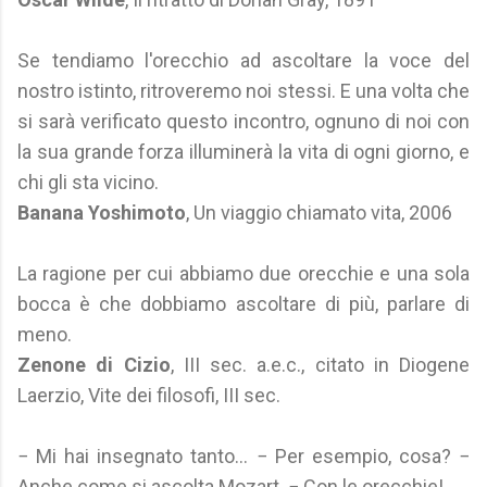
Se tendiamo l'orecchio ad ascoltare la voce del
nostro istinto, ritroveremo noi stessi. E una volta che
si sarà verificato questo incontro, ognuno di noi con
la sua grande forza illuminerà la vita di ogni giorno, e
chi gli sta vicino.
Banana Yoshimoto
, Un viaggio chiamato vita, 2006
La ragione per cui abbiamo due orecchie e una sola
bocca è che dobbiamo ascoltare di più, parlare di
meno.
Zenone di Cizio
, III sec. a.e.c., citato in Diogene
Laerzio, Vite dei filosofi, III sec.
− Mi hai insegnato tanto... − Per esempio, cosa? −
Anche come si ascolta Mozart. − Con le orecchie!