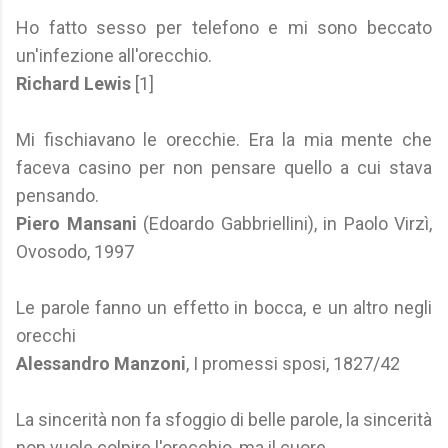
Ho fatto sesso per telefono e mi sono beccato
un'infezione all'orecchio.
Richard Lewis
[1]
Mi fischiavano le orecchie. Era la mia mente che
faceva casino per non pensare quello a cui stava
pensando.
Piero Mansani
(Edoardo Gabbriellini), in Paolo Virzì,
Ovosodo, 1997
Le parole fanno un effetto in bocca, e un altro negli
orecchi
Alessandro Manzoni
, I promessi sposi, 1827/42
La sincerità non fa sfoggio di belle parole, la sincerità
non vuole colpire l'orecchio, ma il cuore.