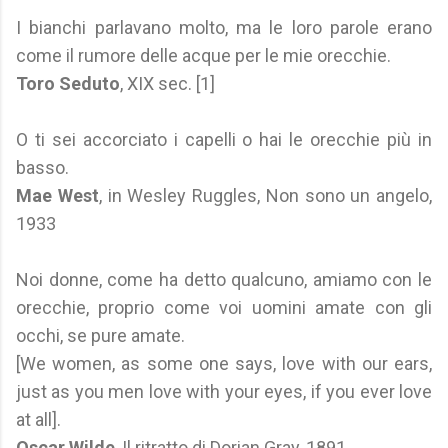
I bianchi parlavano molto, ma le loro parole erano
come il rumore delle acque per le mie orecchie.
Toro Seduto
, XIX sec. [1]
O ti sei accorciato i capelli o hai le orecchie più in
basso.
Mae West
, in Wesley Ruggles, Non sono un angelo,
1933
Noi donne, come ha detto qualcuno, amiamo con le
orecchie, proprio come voi uomini amate con gli
occhi, se pure amate.
[We women, as some one says, love with our ears,
just as you men love with your eyes, if you ever love
at all].
Oscar Wilde
, Il ritratto di Dorian Gray, 1891