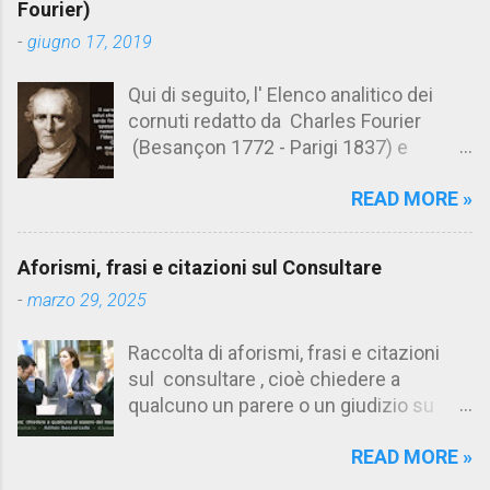
n
Fourier)
t
-
giugno 17, 2019
i
Qui di seguito, l' Elenco analitico dei
cornuti redatto da Charles Fourier
(Besançon 1772 - Parigi 1837) e
pubblicato postumo nel 1856. Su
READ MORE »
Aforismario trovi anche una raccolta di
citazioni tratte dalle opere di Charles
Fourier. [Il link è in fondo alla pagina]. Il
Aforismi, frasi e citazioni sul Consultare
cornuto pretenzioso: colui che ritiene
-
marzo 29, 2025
sua moglie tanto fortunata, per averlo
sposato, da non poter nemmeno
Raccolta di aforismi, frasi e citazioni
ammettere l'idea del tradimento. Ciò lo
sul consultare , cioè chiedere a
rende un marito assai comodo.
qualcuno un parere o un giudizio su
(Charles Fourier) Elenco analitico dei
determinate questioni. Alcune citazioni
cornuti Tableau analytique du cocuage,
READ MORE »
fanno riferimento anche alla
ca. 1808 (postumo 1856) Traduzione
consultazione di testi. Su Aforismario
italiana da Il Borghese - Volume 29,