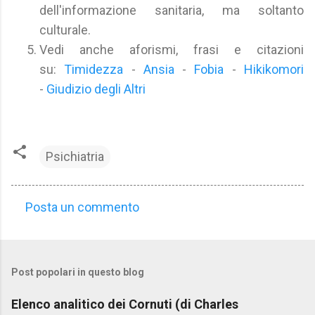
dell'informazione sanitaria, ma soltanto
culturale.
Vedi anche aforismi, frasi e citazioni
su:
Timidezza
-
Ansia
-
Fobia
-
Hikikomori
-
Giudizio degli Altri
Psichiatria
Posta un commento
C
o
m
Post popolari in questo blog
m
e
Elenco analitico dei Cornuti (di Charles