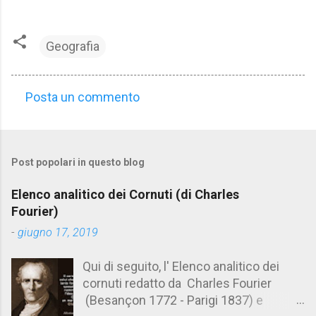
Geografia
Posta un commento
C
o
m
Post popolari in questo blog
m
e
Elenco analitico dei Cornuti (di Charles
n
Fourier)
t
-
giugno 17, 2019
i
Qui di seguito, l' Elenco analitico dei
cornuti redatto da Charles Fourier
(Besançon 1772 - Parigi 1837) e