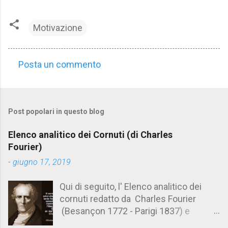
Motivazione
Posta un commento
C
o
m
Post popolari in questo blog
m
e
Elenco analitico dei Cornuti (di Charles
n
Fourier)
t
-
giugno 17, 2019
i
Qui di seguito, l' Elenco analitico dei
cornuti redatto da Charles Fourier
(Besançon 1772 - Parigi 1837) e
pubblicato postumo nel 1856. Su