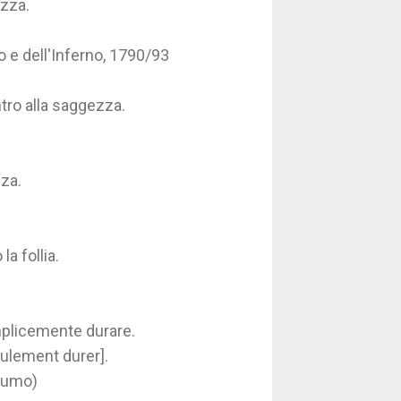
ezza.
elo e dell'Inferno, 1790/93
ntro alla saggezza.
zza.
a follia.
mplicemente durare.
eulement durer].
stumo)