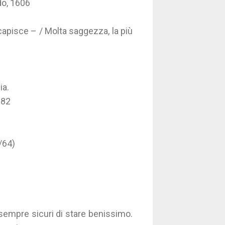
do, 1606
apisce – / Molta saggezza, la più
ia.
882
/64)
 sempre sicuri di stare benissimo.