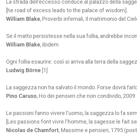
La strada dell'eccesso conduce al palazzo della sagg
[he road of excess leads to the palace of wisdom].
William Blake
, Proverbi infernali, Il matrimonio del Ci
Se il matto persistesse nella sua follia, andrebbe inco
William Blake
, ibidem
Ogni follia esaurire: così si arriva alla terra della sagge
Ludwig Börne
[1]
La saggezza non ha salvato il mondo. Forse dovrà farlo l
Pino Caruso
, Ho dei pensieri che non condivido, 2009
Le passioni fanno vivere l'uomo, la saggezza lo fa se
[Les passions font vivre l'homme, la sagesse le fait s
Nicolas de Chamfort
, Massime e pensieri, 1795 (po