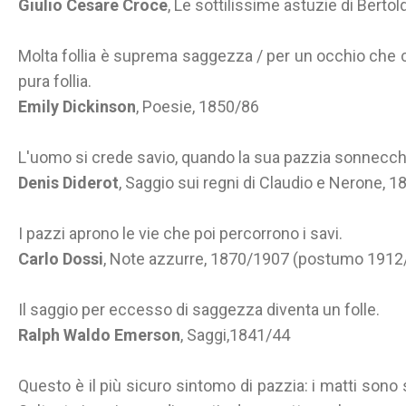
Giulio Cesare Croce
, Le sottilissime astuzie di Bertol
Molta follia è suprema saggezza / per un occhio che c
pura follia.
Emily Dickinson
, Poesie, 1850/86
L'uomo si crede savio, quando la sua pazzia sonnecch
Denis Diderot
, Saggio sui regni di Claudio e Nerone, 1
I pazzi aprono le vie che poi percorrono i savi.
Carlo Dossi
, Note azzurre, 1870/1907 (postumo 1912
Il saggio per eccesso di saggezza diventa un folle.
Ralph Waldo Emerson
, Saggi,1841/44
Questo è il più sicuro sintomo di pazzia: i matti sono