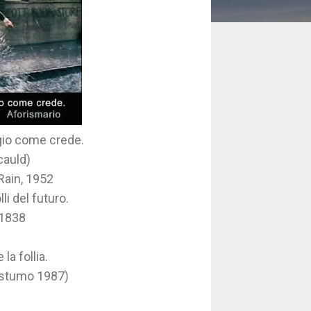
ggio come crede.
cauld)
 Rain, 1952
li del futuro.
 1838
la follia.
postumo 1987)