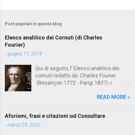
C
o
m
Post popolari in questo blog
m
e
Elenco analitico dei Cornuti (di Charles
n
Fourier)
t
-
giugno 17, 2019
i
Qui di seguito, l' Elenco analitico dei
cornuti redatto da Charles Fourier
(Besançon 1772 - Parigi 1837) e
pubblicato postumo nel 1856. Su
READ MORE »
Aforismario trovi anche una raccolta di
citazioni tratte dalle opere di Charles
Fourier. [Il link è in fondo alla pagina]. Il
Aforismi, frasi e citazioni sul Consultare
cornuto pretenzioso: colui che ritiene
-
marzo 29, 2025
sua moglie tanto fortunata, per averlo
sposato, da non poter nemmeno