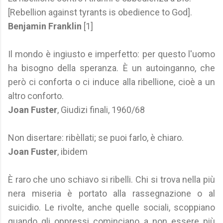
[Rebellion against tyrants is obedience to God].
Benjamin Franklin
[1]
Il mondo è ingiusto e imperfetto: per questo l'uomo
ha bisogno della speranza. È un autoinganno, che
però ci conforta o ci induce alla ribellione, cioè a un
altro conforto.
Joan Fuster
, Giudizi finali, 1960/68
Non disertare: ribèllati; se puoi farlo, è chiaro.
Joan Fuster
, ibidem
È raro che uno schiavo si ribelli. Chi si trova nella più
nera miseria è portato alla rassegnazione o al
suicidio. Le rivolte, anche quelle sociali, scoppiano
quando gli oppressi cominciano a non essere più