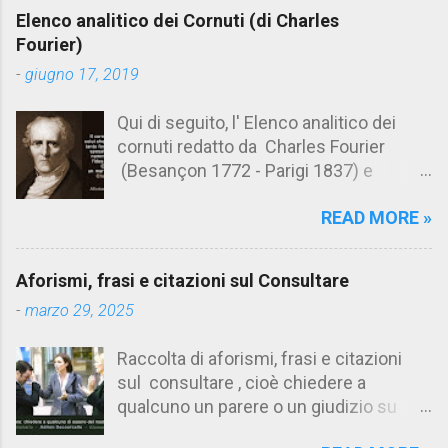
e
Elenco analitico dei Cornuti (di Charles
n
Fourier)
t
-
giugno 17, 2019
i
Qui di seguito, l' Elenco analitico dei
cornuti redatto da Charles Fourier
(Besançon 1772 - Parigi 1837) e
pubblicato postumo nel 1856. Su
READ MORE »
Aforismario trovi anche una raccolta di
citazioni tratte dalle opere di Charles
Fourier. [Il link è in fondo alla pagina]. Il
Aforismi, frasi e citazioni sul Consultare
cornuto pretenzioso: colui che ritiene
-
marzo 29, 2025
sua moglie tanto fortunata, per averlo
sposato, da non poter nemmeno
Raccolta di aforismi, frasi e citazioni
ammettere l'idea del tradimento. Ciò lo
sul consultare , cioè chiedere a
rende un marito assai comodo.
qualcuno un parere o un giudizio su
(Charles Fourier) Elenco analitico dei
determinate questioni. Alcune citazioni
cornuti Tableau analytique du cocuage,