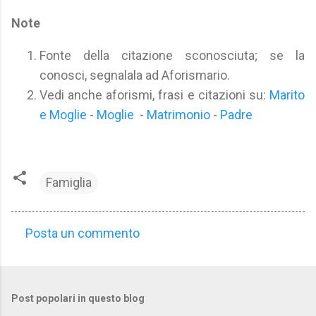
Note
Fonte della citazione sconosciuta; se la
conosci, segnalala ad Aforismario.
Vedi anche aforismi, frasi e citazioni su:
Marito
e Moglie
-
Moglie
-
Matrimonio
-
Padre
Famiglia
Posta un commento
C
o
m
Post popolari in questo blog
m